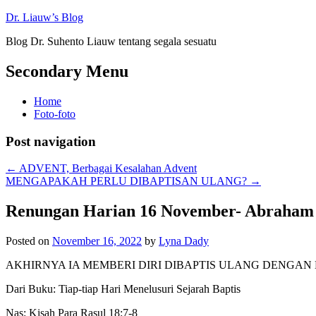
Dr. Liauw’s Blog
Blog Dr. Suhento Liauw tentang segala sesuatu
Secondary Menu
Home
Foto-foto
Post navigation
←
ADVENT, Berbagai Kesalahan Advent
MENGAPAKAH PERLU DIBAPTISAN ULANG?
→
Renungan Harian 16 November- Abraham 
Posted on
November 16, 2022
by
Lyna Dady
AKHIRNYA IA MEMBERI DIRI DIBAPTIS ULANG DENGA
Dari Buku: Tiap-tiap Hari Menelusuri Sejarah Baptis
Nas: Kisah Para Rasul 18:7-8