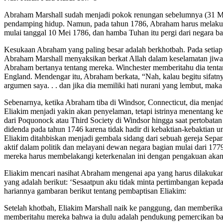
Abraham Marshall sudah menjadi pokok renungan sebelumnya (31 Mar
pendamping hidup. Namun, pada tahun 1786, Abraham harus melakukan
mulai tanggal 10 Mei 1786, dan hamba Tuhan itu pergi dari negara bag
Kesukaan Abraham yang paling besar adalah berkhotbah. Pada setia
Abraham Marshall menyaksikan berkat Allah dalam keselamatan jiwa-
Abraham bertanya tentang mereka. Winchester memberitahu dia tenta
England. Mendengar itu, Abraham berkata, “Nah, kalau begitu sifatny
argumen saya. . . dan jika dia memiliki hati nurani yang lembut, m
Sebenarnya, ketika Abraham tiba di Windsor, Connecticut, dia menjad
Eliakim menjadi yakin akan penyelaman, tetapi istrinya menentang ke
dari Poquonock atau Third Society di Windsor hingga saat pertobata
didenda pada tahun 1746 karena tidak hadir di kebaktian-kebaktian 
Eliakim ditahbiskan menjadi gembala sidang dari sebuah gereja Sepa
aktif dalam politik dan melayani dewan negara bagian mulai dari 177
mereka harus membelakangi keterkenalan ini dengan pengakuan akan 
Eliakim mencari nasihat Abraham mengenai apa yang harus dilakukan
yang adalah berikut: ‘Sesaatpun aku tidak minta pertimbangan kepad
hariannya gambaran berikut tentang pembaptisan Eliakim:
Setelah khotbah, Eliakim Marshall naik ke panggung, dan memberikan
memberitahu mereka bahwa ia dulu adalah pendukung pemercikan bayi,