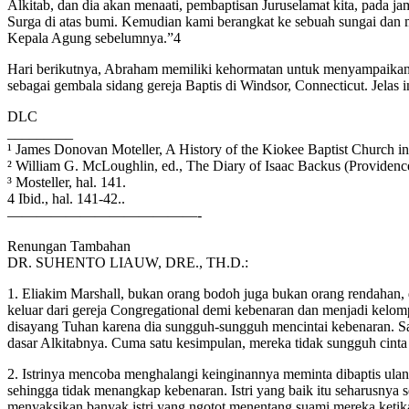
Alkitab, dan dia akan menaati, pembaptisan Juruselamat kita, pada
Surga di atas bumi. Kemudian kami berangkat ke sebuah sungai dan m
Kepala Agung sebelumnya.”4
Hari berikutnya, Abraham memiliki kehormatan untuk menyampaikan 
sebagai gembala sidang gereja Baptis di Windsor, Connecticut. Jelas 
DLC
_________
¹ James Donovan Moteller, A History of the Kiokee Baptist Church i
² William G. McLoughlin, ed., The Diary of Isaac Backus (Providenc
³ Mosteller, hal. 141.
4 Ibid., hal. 141-42..
—————————————-
Renungan Tambahan
DR. SUHENTO LIAUW, DRE., TH.D.:
1. Eliakim Marshall, bukan orang bodoh juga bukan orang rendahan, 
keluar dari gereja Congregational demi kebenaran dan menjadi kelo
disayang Tuhan karena dia sungguh-sungguh mencintai kebenaran. Sa
dasar Alkitabnya. Cuma satu kesimpulan, mereka tidak sungguh cinta
2. Istrinya mencoba menghalangi keinginannya meminta dibaptis ulan
sehingga tidak menangkap kebenaran. Istri yang baik itu seharusny
menyaksikan banyak istri yang ngotot menentang suami mereka ketika