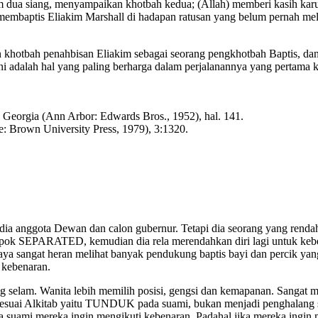
 jam dua siang, menyampaikan khotbah kedua; (Allah) memberi kasih ka
embaptis Eliakim Marshall di hadapan ratusan yang belum pernah melih
khotbah penahbisan Eliakim sebagai seorang pengkhotbah Baptis, dan
ini adalah hal yang paling berharga dalam perjalanannya yang pertama 
n Georgia (Ann Arbor: Edwards Bros., 1952), hal. 141.
e: Brown University Press, 1979), 3:1320.
dia anggota Dewan dan calon gubernur. Tetapi dia seorang yang rendah
mpok SEPARATED, kemudian dia rela merendahkan diri lagi untuk kebena
ya sangat heran melihat banyak pendukung baptis bayi dan percik yang
 kebenaran.
g selam. Wanita lebih memilih posisi, gengsi dan kemapanan. Sangat m
a sesuai Alkitab yaitu TUNDUK pada suami, bukan menjadi penghalang 
 suami mereka ingin mengikuti kebenaran. Padahal jika mereka ingin me