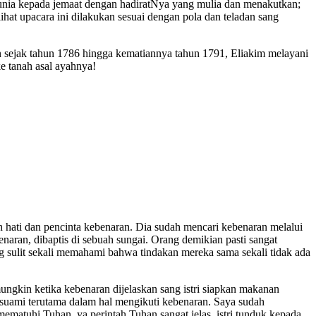
runia kepada jemaat dengan hadiratNya yang mulia dan menakutkan;
at upacara ini dilakukan sesuai dengan pola dan teladan sang
 sejak tahun 1786 hingga kematiannya tahun 1791, Eliakim melayani
ke tanah asal ayahnya!
 hati dan pencinta kebenaran. Dia sudah mencari kebenaran melalui
ran, dibaptis di sebuah sungai. Orang demikian pasti sangat
 sulit sekali memahami bahwa tindakan mereka sama sekali tidak ada
ungkin ketika kebenaran dijelaskan sang istri siapkan makanan
suami terutama dalam hal mengikuti kebenaran. Saya sudah
matuhi Tuhan, ya perintah Tuhan sangat jelas, istri tunduk kepada