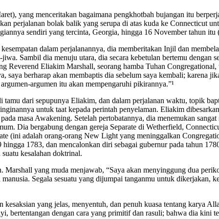
et), yang menceritakan bagaimana pengkhotbah bujangan itu berperja
 perjalanan bolak balik yang serupa di atas kuda ke Connecticut un
iannya sendiri yang tercinta, Georgia, hingga 16 November tahun itu (h
p kesempatan dalam perjalanannya, dia memberitakan Injil dan membe
jiwa. Sambil dia menuju utara, dia secara kebetulan bertemu dengan 
ng Reverend Eliakim Marshall, seorang hamba Tuhan Congregational, 
a, saya berharap akan membaptis dia sebelum saya kembali; karena jika
aka argumen-argumen itu akan mempengaruhi pikirannya.”¹
i tamu dari sepupunya Eliakim, dan dalam perjalanan waktu, topik bapt
inginannya untuk taat kepada perintah penyelaman. Eliakim dibesarkan
n pada masa Awakening. Setelah pertobatannya, dia menemukan sangat 
umum. Dia bergabung dengan gereja Separate di Wetherfield, Connecti
rate (ini adalah orang-orang New Light yang meninggalkan Congregati
9 hingga 1783, dan mencalonkan diri sebagai gubernur pada tahun 1780.
suatu kesalahan doktrinal.
. Marshall yang muda menjawab, “Saya akan menyinggung dua perikop K
a manusia. Segala sesuatu yang dijumpai tanganmu untuk dikerjakan, k
 kesaksian yang jelas, menyentuh, dan penuh kuasa tentang karya Alla
 bertentangan dengan cara yang primitif dan rasuli; bahwa dia kini te