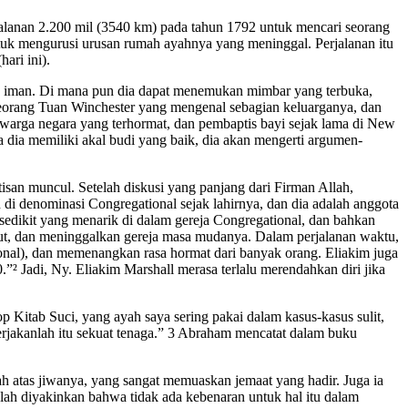
lanan 2.200 mil (3540 km) pada tahun 1792 untuk mencari seorang
tuk mengurusi urusan rumah ayahnya yang meninggal. Perjalanan itu
ari ini).
la iman. Di mana pun dia dapat menemukan mimbar yang terbuka,
seorang Tuan Winchester yang mengenal sebagian keluarganya, dan
warga negara yang terhormat, dan pembaptis bayi sejak lama di New
 dia memiliki akal budi yang baik, dia akan mengerti argumen-
isan muncul. Setelah diskusi yang panjang dari Firman Allah,
 di denominasi Congregational sejak lahirnya, dan dia adalah anggota
sedikit yang menarik di dalam gereja Congregational, dan bahkan
cut, dan meninggalkan gereja masa mudanya. Dalam perjalanan waktu,
onal), dan memenangkan rasa hormat dari banyak orang. Eliakim juga
”² Jadi, Ny. Eliakim Marshall merasa terlalu merendahkan diri jika
itab Suci, yang ayah saya sering pakai dalam kasus-kasus sulit,
erjakanlah itu sekuat tenaga.” 3 Abraham mencatat dalam buku
h atas jiwanya, yang sangat memuaskan jemaat yang hadir. Juga ia
lah diyakinkan bahwa tidak ada kebenaran untuk hal itu dalam