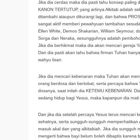
Jika dia cerdas maka dia pasti tahu konsep paling 
KANON TERTUTUP, yang artinya Alkitab adalah sebu
ditambahi ataupun dikurangi lagi, dan bahwa PR
sangat aktif memberi pewahyuan tambahan sesudah 
Ellen White, Demos Shakarian, William Seymour, 
Sorga dan Neraka, sesungguhnya adalah pembohon
Jika dia berhikmat maka dia akan mencari gereja 
Dan dia pasti akan tahu bahwa firman Tuhan hanya
wahyu lisan.
Jika dia mencari kebenaran maka Tuhan akan menun
orang berdosa dan bertobat, serta percaya bahwa
dosanya, saat inilah dia KETEMU KEBENARAN. Dia 
sedang hidup bagi Yesus, maka kapanpun dia mati 
Dan jika dia setelah percaya Yesus terus mencari ke
sehatnya, serta sungguh-sungguh memperhatikan Al
masuk akal dan yang alkitabiah. Jika dia sunggu
mengerti bahwa bayi belum boleh dibaptis karena be