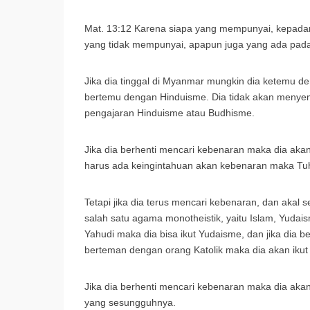
Mat. 13:12 Karena siapa yang mempunyai, kepadany
yang tidak mempunyai, apapun juga yang ada pada
Jika dia tinggal di Myanmar mungkin dia ketemu den
bertemu dengan Hinduisme. Dia tidak akan menyem
pengajaran Hinduisme atau Budhisme.
Jika dia berhenti mencari kebenaran maka dia akan 
harus ada keingintahuan akan kebenaran maka T
Tetapi jika dia terus mencari kebenaran, dan akal 
salah satu agama monotheistik, yaitu Islam, Yudai
Yahudi maka dia bisa ikut Yudaisme, dan jika dia b
berteman dengan orang Katolik maka dia akan ikut k
Jika dia berhenti mencari kebenaran maka dia akan
yang sesungguhnya.