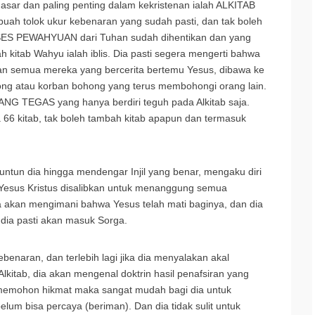
dasar dan paling penting dalam kekristenan ialah ALKITAB
ah tolok ukur kebenaran yang sudah pasti, dan tak boleh
OSES PEWAHYUAN dari Tuhan sudah dihentikan dan yang
kitab Wahyu ialah iblis. Dia pasti segera mengerti bahwa
dan semua mereka yang bercerita bertemu Yesus, dibawa ke
g atau korban bohong yang terus membohongi orang lain.
YANG TEGAS yang hanya berdiri teguh pada Alkitab saja.
 66 kitab, tak boleh tambah kitab apapun dan termasuk
tun dia hingga mendengar Injil yang benar, mengaku diri
 Yesus Kristus disalibkan untuk menanggung semua
akan mengimani bahwa Yesus telah mati baginya, dan dia
dia pasti akan masuk Sorga.
benaran, dan terlebih lagi jika dia menyalakan akal
kitab, dia akan mengenal doktrin hasil penafsiran yang
h memohon hikmat maka sangat mudah bagi dia untuk
lum bisa percaya (beriman). Dan dia tidak sulit untuk