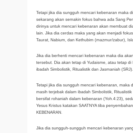
Tetapi jika dia sungguh mencari kebenaran maka di
sekarang akan semakin fokus bahwa ada Sang Penc
dirinya untuk mencari kebenaran akan membuat d
lain. Jika dia cerdas maka yang akan menjadi fok
Taurat, Nabium, dan Kethubim (mazmur/zabur), Islam 
Jika dia berhenti mencari kebenaran maka dia akan 
tersebut. Dia akan tetap di Yudaisme, atau tetap di
ibadah Simbolistik, Ritualistik dan Jasmaniah (S
Tetapi jika dia sungguh mencari kebenaran, maka 
masih terjebak dalam ibadah Simbolistik, Ritualis
bersifat rohaniah dalam kebenaran (Yoh.4:23), se
Yesus Kristus katakan SAATNYA tiba penyembaha
KEBENARAN.
Jika dia sungguh-sungguh mencari kebenaran yang