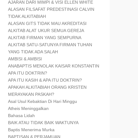
AJARAN DARI MIMPI & VISI ELLEN WHITE
ALASAN FILSAFAT PREDESTINASI CALVIN
TIDAK ALKITABIAH
ALASAN GITS TIDAK MAU AKREDITASI
ALKITAB ALAT UKUR SEMUA GEREJA
ALKITAB FIRMAN YANG SEMPURNA
ALKITAB SATU-SATUNYA FIRMAN TUHAN
YANG TIDAK ADA SALAH
AMBISI & AMBISI
ANABAPTIS MENOLAK KAISAR KONSTANTIN
APA ITU DOKTRIN?
APA ITU KASIH & APA ITU DOKTRIN?
APAKAH ALKITABIAH ORANG KRISTEN
MERAYAKAN PASKAH?
Asal Usul Kebaktian Di Hari Minggu
Atheis Meninggalkan
Bahasa Lidah
BAIK ATAU TIDAK BAIK WAKTUNYA
Baptis Menerima Murka
BAPTISAN & PERJAMUAN