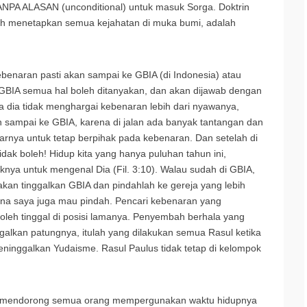
NPA ALASAN (unconditional) untuk masuk Sorga. Doktrin
lah menetapkan semua kejahatan di muka bumi, adalah
enaran pasti akan sampai ke GBIA (di Indonesia) atau
 GBIA semua hal boleh ditanyakan, dan akan dijawab dengan
ika dia tidak menghargai kebenaran lebih dari nyawanya,
sampai ke GBIA, karena di jalan ada banyak tantangan dan
arnya untuk tetap berpihak pada kebenaran. Dan setelah di
ak boleh! Hidup kita yang hanya puluhan tahun ini,
nya untuk mengenal Dia (Fil. 3:10). Walau sudah di GBIA,
lakan tinggalkan GBIA dan pindahlah ke gereja yang lebih
arena saya juga mau pindah. Pencari kebenaran yang
leh tinggal di posisi lamanya. Penyembah berhala yang
alkan patungnya, itulah yang dilakukan semua Rasul ketika
ninggalkan Yudaisme. Rasul Paulus tidak tetap di kelompok
uk mendorong semua orang mempergunakan waktu hidupnya