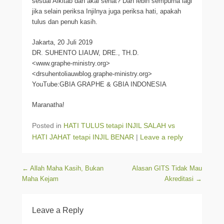
sesuai Alkitab dan akal sehat? Dan lebih sempurna lagi
jika selain periksa Injilnya juga periksa hati, apakah
tulus dan penuh kasih.
Jakarta, 20 Juli 2019
DR. SUHENTO LIAUW, DRE., TH.D.
<www.graphe-ministry.org>
<drsuhentoliauwblog.graphe-ministry.org>
YouTube:GBIA GRAPHE & GBIA INDONESIA
Maranatha!
Posted in
HATI TULUS tetapi INJIL SALAH vs
HATI JAHAT tetapi INJIL BENAR
|
Leave a reply
Post navigation
←
Allah Maha Kasih, Bukan
Alasan GITS Tidak Mau
Maha Kejam
Akreditasi
→
Leave a Reply