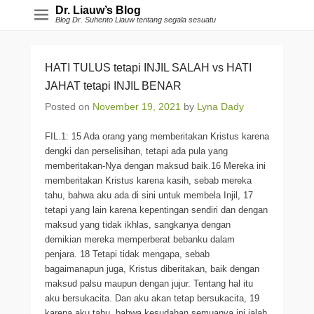
Dr. Liauw’s Blog
Blog Dr. Suhento Liauw tentang segala sesuatu
HATI TULUS tetapi INJIL SALAH vs HATI
JAHAT tetapi INJIL BENAR
Posted on
November 19, 2021
by
Lyna Dady
FIL.1: 15 Ada orang yang memberitakan Kristus karena
dengki dan perselisihan, tetapi ada pula yang
memberitakan-Nya dengan maksud baik.16 Mereka ini
memberitakan Kristus karena kasih, sebab mereka
tahu, bahwa aku ada di sini untuk membela Injil, 17
tetapi yang lain karena kepentingan sendiri dan dengan
maksud yang tidak ikhlas, sangkanya dengan
demikian mereka memperberat bebanku dalam
penjara. 18 Tetapi tidak mengapa, sebab
bagaimanapun juga, Kristus diberitakan, baik dengan
maksud palsu maupun dengan jujur. Tentang hal itu
aku bersukacita. Dan aku akan tetap bersukacita, 19
karena aku tahu, bahwa kesudahan semuanya ini ialah