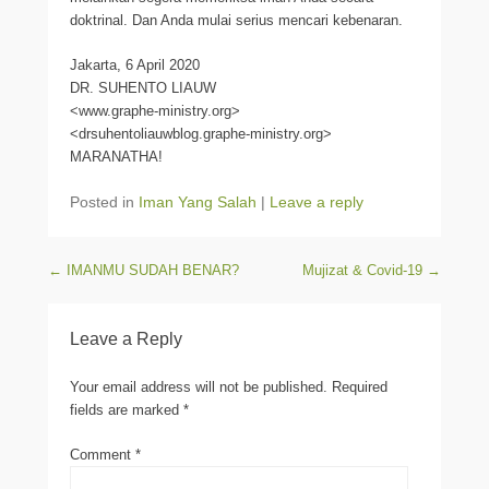
doktrinal. Dan Anda mulai serius mencari kebenaran.
Jakarta, 6 April 2020
DR. SUHENTO LIAUW
<www.graphe-ministry.org>
<drsuhentoliauwblog.graphe-ministry.org>
MARANATHA!
Posted in
Iman Yang Salah
|
Leave a reply
Post navigation
←
IMANMU SUDAH BENAR?
Mujizat & Covid-19
→
Leave a Reply
Your email address will not be published.
Required
fields are marked
*
Comment
*