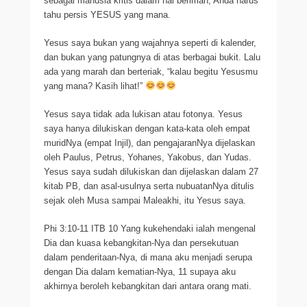
sebagai manusia kritis dalam hal beriman, Anda harus
tahu persis YESUS yang mana.
Yesus saya bukan yang wajahnya seperti di kalender,
dan bukan yang patungnya di atas berbagai bukit. Lalu
ada yang marah dan berteriak, “kalau begitu Yesusmu
yang mana? Kasih lihat!”
Yesus saya tidak ada lukisan atau fotonya. Yesus
saya hanya dilukiskan dengan kata-kata oleh empat
muridNya (empat Injil), dan pengajaranNya dijelaskan
oleh Paulus, Petrus, Yohanes, Yakobus, dan Yudas.
Yesus saya sudah dilukiskan dan dijelaskan dalam 27
kitab PB, dan asal-usulnya serta nubuatanNya ditulis
sejak oleh Musa sampai Maleakhi, itu Yesus saya.
Phi 3:10-11 ITB 10 Yang kukehendaki ialah mengenal
Dia dan kuasa kebangkitan-Nya dan persekutuan
dalam penderitaan-Nya, di mana aku menjadi serupa
dengan Dia dalam kematian-Nya, 11 supaya aku
akhirnya beroleh kebangkitan dari antara orang mati.