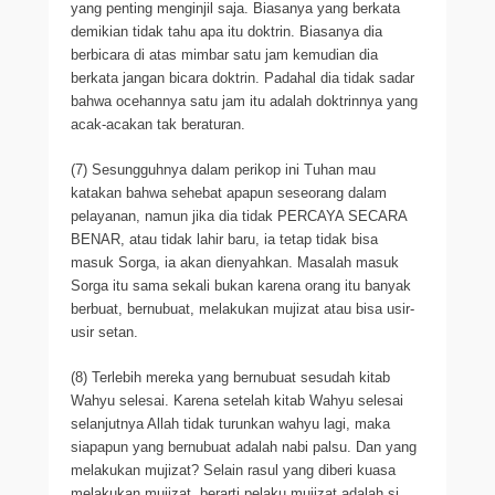
yang penting menginjil saja. Biasanya yang berkata
demikian tidak tahu apa itu doktrin. Biasanya dia
berbicara di atas mimbar satu jam kemudian dia
berkata jangan bicara doktrin. Padahal dia tidak sadar
bahwa ocehannya satu jam itu adalah doktrinnya yang
acak-acakan tak beraturan.
(7) Sesungguhnya dalam perikop ini Tuhan mau
katakan bahwa sehebat apapun seseorang dalam
pelayanan, namun jika dia tidak PERCAYA SECARA
BENAR, atau tidak lahir baru, ia tetap tidak bisa
masuk Sorga, ia akan dienyahkan. Masalah masuk
Sorga itu sama sekali bukan karena orang itu banyak
berbuat, bernubuat, melakukan mujizat atau bisa usir-
usir setan.
(8) Terlebih mereka yang bernubuat sesudah kitab
Wahyu selesai. Karena setelah kitab Wahyu selesai
selanjutnya Allah tidak turunkan wahyu lagi, maka
siapapun yang bernubuat adalah nabi palsu. Dan yang
melakukan mujizat? Selain rasul yang diberi kuasa
melakukan mujizat, berarti pelaku mujizat adalah si