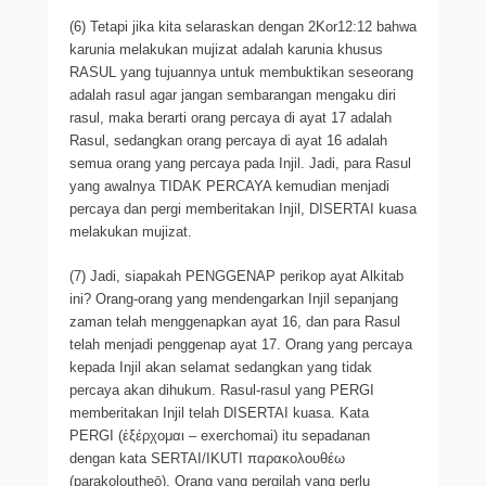
(6) Tetapi jika kita selaraskan dengan 2Kor12:12 bahwa
karunia melakukan mujizat adalah karunia khusus
RASUL yang tujuannya untuk membuktikan seseorang
adalah rasul agar jangan sembarangan mengaku diri
rasul, maka berarti orang percaya di ayat 17 adalah
Rasul, sedangkan orang percaya di ayat 16 adalah
semua orang yang percaya pada Injil. Jadi, para Rasul
yang awalnya TIDAK PERCAYA kemudian menjadi
percaya dan pergi memberitakan Injil, DISERTAI kuasa
melakukan mujizat.
(7) Jadi, siapakah PENGGENAP perikop ayat Alkitab
ini? Orang-orang yang mendengarkan Injil sepanjang
zaman telah menggenapkan ayat 16, dan para Rasul
telah menjadi penggenap ayat 17. Orang yang percaya
kepada Injil akan selamat sedangkan yang tidak
percaya akan dihukum. Rasul-rasul yang PERGI
memberitakan Injil telah DISERTAI kuasa. Kata
PERGI (ἐξέρχομαι – exerchomai) itu sepadanan
dengan kata SERTAI/IKUTI παρακολουθέω
(parakoloutheō). Orang yang pergilah yang perlu