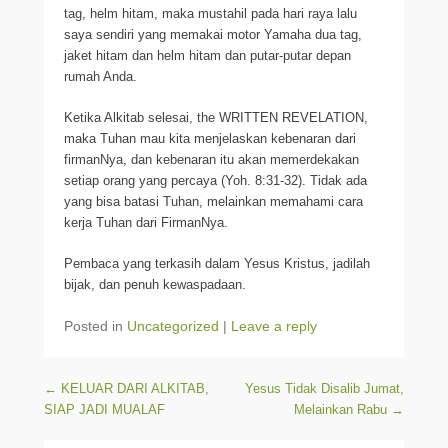
tag, helm hitam, maka mustahil pada hari raya lalu
saya sendiri yang memakai motor Yamaha dua tag,
jaket hitam dan helm hitam dan putar-putar depan
rumah Anda.
Ketika Alkitab selesai, the WRITTEN REVELATION,
maka Tuhan mau kita menjelaskan kebenaran dari
firmanNya, dan kebenaran itu akan memerdekakan
setiap orang yang percaya (Yoh. 8:31-32). Tidak ada
yang bisa batasi Tuhan, melainkan memahami cara
kerja Tuhan dari FirmanNya.
Pembaca yang terkasih dalam Yesus Kristus, jadilah
bijak, dan penuh kewaspadaan.
Posted in
Uncategorized
|
Leave a reply
Post navigation
←
KELUAR DARI ALKITAB,
Yesus Tidak Disalib Jumat,
SIAP JADI MUALAF
Melainkan Rabu
→