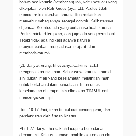
bahwa ada karunia (pemberian) roh, yaitu sesuatu yang
dikerjakan oleh Roh Kudus (ayat 11). Paulus tidak
mendaftar keseluruhan karunia Roh melainkan
menyebut sebagiannya sebagai contoh. Kelihatannya
di jemaat Korintus ada yang berbahasa lidah karena
Paulus minta ditertipkan, dan juga ada yang bernubuat.
Tetapi tidak ada indikasi adanya karunia
menyembuhkan, mengadakan mujizat, dan
membedakan roh.
(2). Banyak orang, khususnya Calvinis, salah
mengenai karunia iman. Seharusnya karunia iman di
sini bukan iman yang keselamatan melainkan iman
untuk bertahan dalam pencobaan. Iman untuk
keselamatan di tempat lain dikatakan TIMBUL dari
mendengarkan Injil
Rom 10:17 Jadi, iman timbul dari pendengaran, dan
pendengaran oleh firman Kristus.
Phi 1:27 Hanya, hendaklah hidupmu berpadanan
dengan Injil Kristus, supaya, apabila aku datang aku