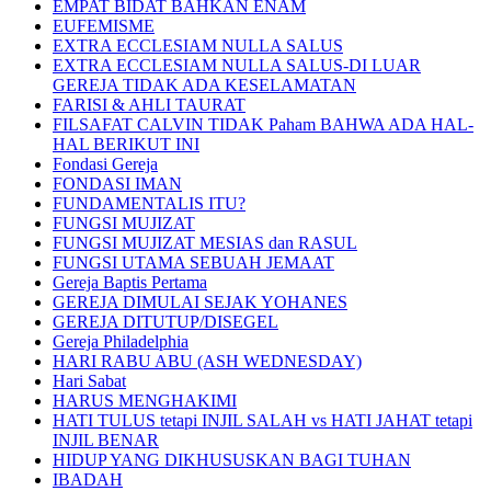
EMPAT BIDAT BAHKAN ENAM
EUFEMISME
EXTRA ECCLESIAM NULLA SALUS
EXTRA ECCLESIAM NULLA SALUS-DI LUAR
GEREJA TIDAK ADA KESELAMATAN
FARISI & AHLI TAURAT
FILSAFAT CALVIN TIDAK Paham BAHWA ADA HAL-
HAL BERIKUT INI
Fondasi Gereja
FONDASI IMAN
FUNDAMENTALIS ITU?
FUNGSI MUJIZAT
FUNGSI MUJIZAT MESIAS dan RASUL
FUNGSI UTAMA SEBUAH JEMAAT
Gereja Baptis Pertama
GEREJA DIMULAI SEJAK YOHANES
GEREJA DITUTUP/DISEGEL
Gereja Philadelphia
HARI RABU ABU (ASH WEDNESDAY)
Hari Sabat
HARUS MENGHAKIMI
HATI TULUS tetapi INJIL SALAH vs HATI JAHAT tetapi
INJIL BENAR
HIDUP YANG DIKHUSUSKAN BAGI TUHAN
IBADAH