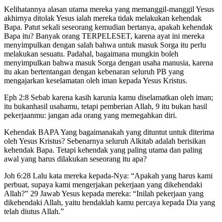
Kelihatannya alasan utama mereka yang memanggil-manggil Yesus
akhirnya ditolak Yesus ialah mereka tidak melakukan kehendak
Bapa. Patut sekali seseorang kemudian bertanya, apakah kehendak
Bapa itu? Banyak orang TERPELESET, karena ayat ini mereka
menyimpulkan dengan salah bahwa untuk masuk Sorga itu perlu
melakukan sesuatu. Padahal, bagaimana mungkin boleh
menyimpulkan bahwa masuk Sorga dengan usaha manusia, karena
itu akan bertentangan dengan kebenaran seluruh PB yang
mengajarkan keselamatan oleh iman kepada Yesus Kristus.
Eph 2:8 Sebab karena kasih karunia kamu diselamatkan oleh iman;
itu bukanhasil usahamu, tetapi pemberian Allah, 9 itu bukan hasil
pekerjaanmu: jangan ada orang yang memegahkan diri.
Kehendak BAPA Yang bagaimanakah yang dituntut untuk diterima
oleh Yesus Kristus? Sebenarnya seluruh Alkitab adalah berisikan
kehendak Bapa. Tetapi kehendak yang paling utama dan paling
awal yang harus dilakukan seseorang itu apa?
Joh 6:28 Lalu kata mereka kepada-Nya: “Apakah yang harus kami
perbuat, supaya kami mengerjakan pekerjaan yang dikehendaki
Allah?” 29 Jawab Yesus kepada mereka: “Inilah pekerjaan yang
dikehendaki Allah, yaitu hendaklah kamu percaya kepada Dia yang
telah diutus Allah.”