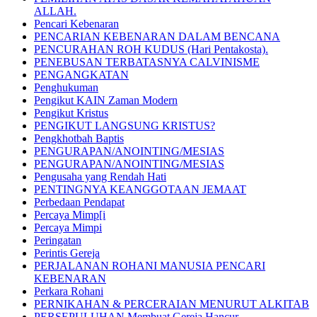
ALLAH.
Pencari Kebenaran
PENCARIAN KEBENARAN DALAM BENCANA
PENCURAHAN ROH KUDUS (Hari Pentakosta).
PENEBUSAN TERBATASNYA CALVINISME
PENGANGKATAN
Penghukuman
Pengikut KAIN Zaman Modern
Pengikut Kristus
PENGIKUT LANGSUNG KRISTUS?
Pengkhotbah Baptis
PENGURAPAN/ANOINTING/MESIAS
PENGURAPAN/ANOINTING/MESIAS
Pengusaha yang Rendah Hati
PENTINGNYA KEANGGOTAAN JEMAAT
Perbedaan Pendapat
Percaya Mimp[i
Percaya Mimpi
Peringatan
Perintis Gereja
PERJALANAN ROHANI MANUSIA PENCARI
KEBENARAN
Perkara Rohani
PERNIKAHAN & PERCERAIAN MENURUT ALKITAB
PERSEPULUHAN Membuat Gereja Hancur