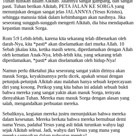
Tuhan tuliskan dalam Alkitab. Jalannya sangat gampang, dan sangat
pasti. Tuhan berikan Alkitab, PETA JALAN KE SORGA yang
menunjukan dengan sangat jelas JALANNYA (Yesus Kristus),
sehingga manusia tidak dalam kebimbangan akan nasibnya. Jika
seseorang sungguh-sungguh mengerti Alkitab, dia bisa mendapatkan
kepastian masuk Sorga.
Rom 5:9 Lebih-lebih, karena kita sekarang telah dibenarkan oleh
darah-Nya, kita *pasti* akan diselamatkan dari murka Allah. 10
Sebab jikalau kita, ketika masih seteru, diperdamaikan dengan Allah
oleh kematian Anak-Nya, lebih-lebih kita, yang sekarang telah
diperdamaikan, *pasti* akan diselamatkan oleh hidup-Nya!
Namun perlu diketahui jika seseorang sangat yakin dirinya akan
masuk Sorga, keyakinannya perlu dicek, apakah sesuai dengan
petunjuk-petunjuk Alkitab atau malahan hanya sebuah kepercayaan
diri yang kosong. Perikop yang kita bahas ini adalah sebuah bukti
bahwa mereka yang sangat yakin akan masuk Sorga, ternyata
dienyahkan Tuhan. Mereka mau masuk Sorga dengan alasan yang
salah, mengandalkan perbuatan mereka.
Sebaliknya, kegiatan mereka justru menunjukkan bahwa mereka
dalam kesesatan. Mereka berkata bahwa mereka bernubuat demi
nama Yesus, padahal Yesus yang asli tidak turunkan wahyu lagi
sejak Alkitab selesai. Jadi, wahyu dari Yesus yang mana yang
mereka sampaikan dalam nubuatan mereka?