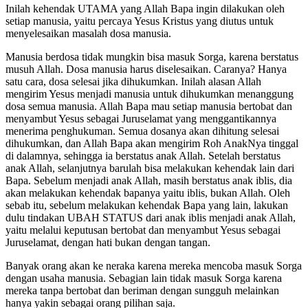
Inilah kehendak UTAMA yang Allah Bapa ingin dilakukan oleh
setiap manusia, yaitu percaya Yesus Kristus yang diutus untuk
menyelesaikan masalah dosa manusia.
Manusia berdosa tidak mungkin bisa masuk Sorga, karena berstatus
musuh Allah. Dosa manusia harus diselesaikan. Caranya? Hanya
satu cara, dosa selesai jika dihukumkan. Inilah alasan Allah
mengirim Yesus menjadi manusia untuk dihukumkan menanggung
dosa semua manusia. Allah Bapa mau setiap manusia bertobat dan
menyambut Yesus sebagai Juruselamat yang menggantikannya
menerima penghukuman. Semua dosanya akan dihitung selesai
dihukumkan, dan Allah Bapa akan mengirim Roh AnakNya tinggal
di dalamnya, sehingga ia berstatus anak Allah. Setelah berstatus
anak Allah, selanjutnya barulah bisa melakukan kehendak lain dari
Bapa. Sebelum menjadi anak Allah, masih berstatus anak iblis, dia
akan melakukan kehendak bapanya yaitu iblis, bukan Allah. Oleh
sebab itu, sebelum melakukan kehendak Bapa yang lain, lakukan
dulu tindakan UBAH STATUS dari anak iblis menjadi anak Allah,
yaitu melalui keputusan bertobat dan menyambut Yesus sebagai
Juruselamat, dengan hati bukan dengan tangan.
Banyak orang akan ke neraka karena mereka mencoba masuk Sorga
dengan usaha manusia. Sebagian lain tidak masuk Sorga karena
mereka tanpa bertobat dan beriman dengan sungguh melainkan
hanya yakin sebagai orang pilihan saja.