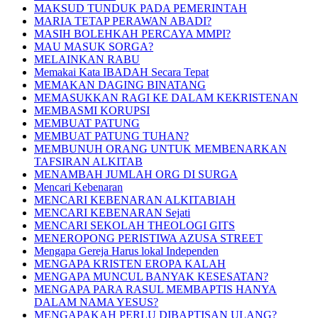
MAKSUD TUNDUK PADA PEMERINTAH
MARIA TETAP PERAWAN ABADI?
MASIH BOLEHKAH PERCAYA MMPI?
MAU MASUK SORGA?
MELAINKAN RABU
Memakai Kata IBADAH Secara Tepat
MEMAKAN DAGING BINATANG
MEMASUKKAN RAGI KE DALAM KEKRISTENAN
MEMBASMI KORUPSI
MEMBUAT PATUNG
MEMBUAT PATUNG TUHAN?
MEMBUNUH ORANG UNTUK MEMBENARKAN
TAFSIRAN ALKITAB
MENAMBAH JUMLAH ORG DI SURGA
Mencari Kebenaran
MENCARI KEBENARAN ALKITABIAH
MENCARI KEBENARAN Sejati
MENCARI SEKOLAH THEOLOGI GITS
MENEROPONG PERISTIWA AZUSA STREET
Mengapa Gereja Harus lokal Independen
MENGAPA KRISTEN EROPA KALAH
MENGAPA MUNCUL BANYAK KESESATAN?
MENGAPA PARA RASUL MEMBAPTIS HANYA
DALAM NAMA YESUS?
MENGAPAKAH PERLU DIBAPTISAN ULANG?