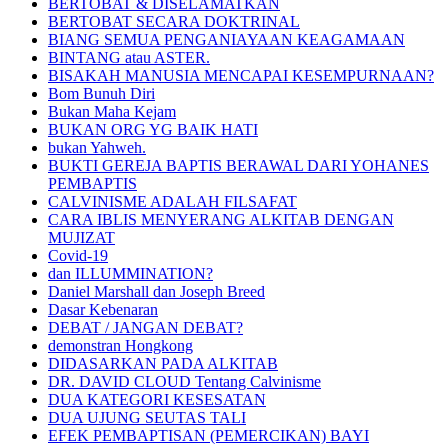
BERTOBAT & DISELAMATKAN
BERTOBAT SECARA DOKTRINAL
BIANG SEMUA PENGANIAYAAN KEAGAMAAN
BINTANG atau ASTER.
BISAKAH MANUSIA MENCAPAI KESEMPURNAAN?
Bom Bunuh Diri
Bukan Maha Kejam
BUKAN ORG YG BAIK HATI
bukan Yahweh.
BUKTI GEREJA BAPTIS BERAWAL DARI YOHANES
PEMBAPTIS
CALVINISME ADALAH FILSAFAT
CARA IBLIS MENYERANG ALKITAB DENGAN
MUJIZAT
Covid-19
dan ILLUMMINATION?
Daniel Marshall dan Joseph Breed
Dasar Kebenaran
DEBAT / JANGAN DEBAT?
demonstran Hongkong
DIDASARKAN PADA ALKITAB
DR. DAVID CLOUD Tentang Calvinisme
DUA KATEGORI KESESATAN
DUA UJUNG SEUTAS TALI
EFEK PEMBAPTISAN (PEMERCIKAN) BAYI