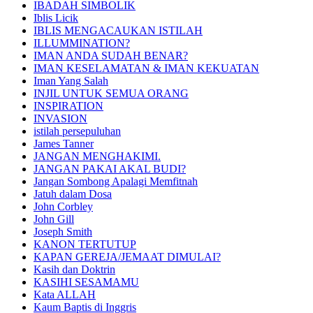
IBADAH SIMBOLIK
Iblis Licik
IBLIS MENGACAUKAN ISTILAH
ILLUMMINATION?
IMAN ANDA SUDAH BENAR?
IMAN KESELAMATAN & IMAN KEKUATAN
Iman Yang Salah
INJIL UNTUK SEMUA ORANG
INSPIRATION
INVASION
istilah persepuluhan
James Tanner
JANGAN MENGHAKIMI.
JANGAN PAKAI AKAL BUDI?
Jangan Sombong Apalagi Memfitnah
Jatuh dalam Dosa
John Corbley
John Gill
Joseph Smith
KANON TERTUTUP
KAPAN GEREJA/JEMAAT DIMULAI?
Kasih dan Doktrin
KASIHI SESAMAMU
Kata ALLAH
Kaum Baptis di Inggris