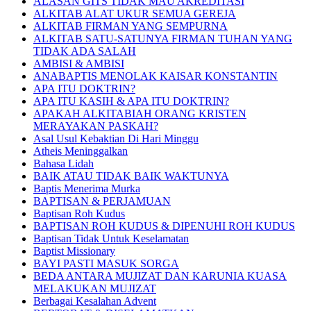
ALASAN GITS TIDAK MAU AKREDITASI
ALKITAB ALAT UKUR SEMUA GEREJA
ALKITAB FIRMAN YANG SEMPURNA
ALKITAB SATU-SATUNYA FIRMAN TUHAN YANG
TIDAK ADA SALAH
AMBISI & AMBISI
ANABAPTIS MENOLAK KAISAR KONSTANTIN
APA ITU DOKTRIN?
APA ITU KASIH & APA ITU DOKTRIN?
APAKAH ALKITABIAH ORANG KRISTEN
MERAYAKAN PASKAH?
Asal Usul Kebaktian Di Hari Minggu
Atheis Meninggalkan
Bahasa Lidah
BAIK ATAU TIDAK BAIK WAKTUNYA
Baptis Menerima Murka
BAPTISAN & PERJAMUAN
Baptisan Roh Kudus
BAPTISAN ROH KUDUS & DIPENUHI ROH KUDUS
Baptisan Tidak Untuk Keselamatan
Baptist Missionary
BAYI PASTI MASUK SORGA
BEDA ANTARA MUJIZAT DAN KARUNIA KUASA
MELAKUKAN MUJIZAT
Berbagai Kesalahan Advent