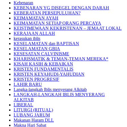
Kebenaran
KEBENARAN YG DISEGEL DENGAN DARAH
KEBERATAN PERSEPULUHAN?
KEIMAMATAN AYAH
KEIMAMATAN SETIAP ORANG PERCAYA
KEISTIMEWAAN KEKRISTENAN – JEMAAT LOKAL
KERAJAAN ALLAH
kerasukan iblis
KESELAMATAN dan BAPTISAN
KESELAMATAN GBIA
KESESATAN CALVINISME
KHARISMATIK & TEMAN-TEMAN MEREKA*
KISAH KASIH & KEBAIKAN
KRISTEN FUNDAMENTALIS
KRISTEN KEYAHUDI-YAHUDIAN
KRISTEN PROGRESIF
LAHIR BARU
Langka-langkah Iblis menyerang Alkitab
LANGKAH-LANGKAH IBLIS MENYERANG
ALKITAB
LIBERAL
LITURGI (RITUAL)
LUBANG JARUM
Makanan Haram DLL
Makna Hari Sabat