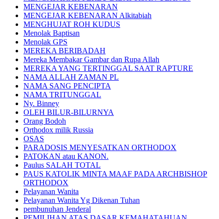
MENGEJAR KEBENARAN
MENGEJAR KEBENARAN Alkitabiah
MENGHUJAT ROH KUDUS
Menolak Baptisan
Menolak GPS
MEREKA BERIBADAH
Mereka Membakar Gambar dan Rupa Allah
MEREKA YANG TERTINGGAL SAAT RAPTURE
NAMA ALLAH ZAMAN PL
NAMA SANG PENCIPTA
NAMA TRITUNGGAL
Ny. Binney
OLEH BILUR-BILURNYA
Orang Bodoh
Orthodox milik Russia
OSAS
PARADOSIS MENYESATKAN ORTHODOX
PATOKAN atau KANON.
Paulus SALAH TOTAL
PAUS KATOLIK MINTA MAAF PADA ARCHBISHOP
ORTHODOX
Pelayanan Wanita
Pelayanan Wanita Yg Dikenan Tuhan
pembunuhan Jenderal
PEMILIHAN ATAS DASAR KEMAHATAHUAN