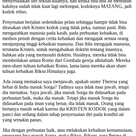
menyesuaikan diri sekuat-kuatnya, dan ketika tiba-tiba air mendidih
kakinya sudah tidak kuat lagi melompat, kodoknya MATANG, jadi
kodok rebus.
Penyesatan berjalan sedemikian pelan sehingga hampir tidak bisa
dirasakan oleh Kristen kodok yang tidak peka, namun pasti. Iblis
mengarahkan manusia pada kasih, pada perbuatan kebaikan, di
medsos penuh dengan cerita kebaikan dan mengajak semua orang
menjunjung tinggi kebaikan manusia. Dan iblis mengajak manusia,
terutama Kristen, untuk mengabaikan doktrin tentang imannya,
bahkan ada yang memusuhi doktrin. Hasilnya, mereka tidak bisa
membedakan antara Romo dari Gembala gereja alkitabiah. Mereka
men-share tulisan kebaikan Romo, lama-lama mereka akan share
tulisan kebaikan Biksu Himalaya juga.
Ada orang memaksa saya menjawab, apakah suster Theresa yang
hebat di India masuk Sorga? Tadinya saya tidak mau jawab, tetapi
dia memaksa. Saya jawab, jika masuk Sorga itu didasarkan pada
perbuatan baik, maka dia masuk. Tetapi jika masuk Sorga itu
didasarkan pada iman yang benar, dia tidak masuk. Orang yang
bertanya marah sekali karena dia KRISTEN KODOK yang dalam
panci dan sedang dalam tahap penyesuaian diri pada kondisi air
yang semakin panas.
Jika dengan perbuatan baik, atau melakukan kebaikan kemanusiaan,
seseorang bisa masuk Sorga, maka Biksu, Bikuni, para Petapa di