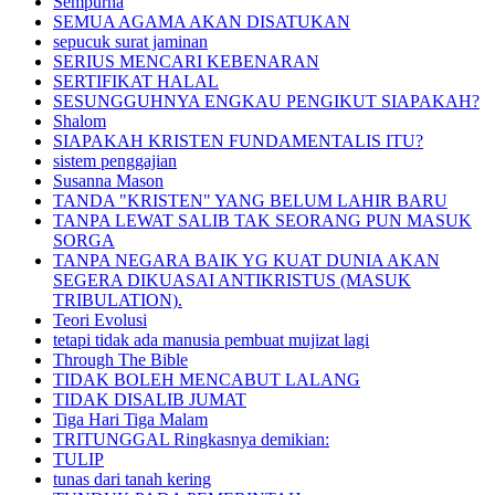
Sempurna
SEMUA AGAMA AKAN DISATUKAN
sepucuk surat jaminan
SERIUS MENCARI KEBENARAN
SERTIFIKAT HALAL
SESUNGGUHNYA ENGKAU PENGIKUT SIAPAKAH?
Shalom
SIAPAKAH KRISTEN FUNDAMENTALIS ITU?
sistem penggajian
Susanna Mason
TANDA "KRISTEN" YANG BELUM LAHIR BARU
TANPA LEWAT SALIB TAK SEORANG PUN MASUK
SORGA
TANPA NEGARA BAIK YG KUAT DUNIA AKAN
SEGERA DIKUASAI ANTIKRISTUS (MASUK
TRIBULATION).
Teori Evolusi
tetapi tidak ada manusia pembuat mujizat lagi
Through The Bible
TIDAK BOLEH MENCABUT LALANG
TIDAK DISALIB JUMAT
Tiga Hari Tiga Malam
TRITUNGGAL Ringkasnya demikian:
TULIP
tunas dari tanah kering