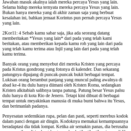
Jawaban masuk akalnya ialah mereka percaya Yesus yang lain.
Selama hidup mereka ternyata mereka percaya Yesus yang lain.
Bukan hanya mereka yang di akhir zaman saja yang berbuat
kesalahan ini, bahkan jemaat Korintus pun pernah percaya Yesus
yang lain.
2Kor11: 4 Sebab kamu sabar saja, jika ada seorang datang
memberitakan *Yesus yang lain* dari pada yang telah kami
beritakan, atau memberikan kepada kamu roh yang lain dari pada
yang telah kamu terima atau Injil yang lain dari pada yang telah
kamu terima.
Banyak orang yang menyebut diri mereka Kristen yang percaya
pada Kristus gondrong yang fotonya di kalender. Dan sekarang
patungnya dipajang di puncak-puncak bukit berbagai tempat.
Lukisan orang berambut panjang yang muncul paling awalnya di
abad ke-4 itu dulu hanya diimani oleh Kristen Roma, sedangkan
Kristen alkitabiah salibnya tanpa patung. Patung besar Yesus palsu
dulu hanya di kota Rio de Jenero. Tetapi kini dibuat di berbagai
tempat untuk meyakinkan manusia di muka bumi bahwa itu Yesus,
dan berimanlah padanya.
Penyesatan sedemikian rupa, pelan dan pasti, seperti merebus kodok
dalam panci dengan air dingin. Kodoknya memakai kemampuannya
beradaptasi dia tidak lompat. Ketika air semakin panas, dia berusaha