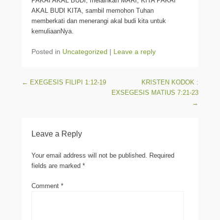
PAKAI AKAL BUDI, melainkan MARI, KITA PAKAI
AKAL BUDI KITA, sambil memohon Tuhan
memberkati dan menerangi akal budi kita untuk
kemuliaanNya.
Posted in
Uncategorized
|
Leave a reply
Post navigation
←
EXEGESIS FILIPI 1:12-19
KRISTEN KODOK :
EXSEGESIS MATIUS 7:21-23
→
Leave a Reply
Your email address will not be published.
Required
fields are marked
*
Comment
*