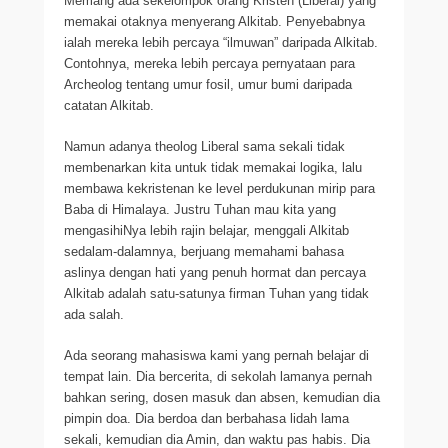
Memang ada sekelompok orang Kristen (Liberal) yang
memakai otaknya menyerang Alkitab. Penyebabnya
ialah mereka lebih percaya “ilmuwan” daripada Alkitab.
Contohnya, mereka lebih percaya pernyataan para
Archeolog tentang umur fosil, umur bumi daripada
catatan Alkitab.
Namun adanya theolog Liberal sama sekali tidak
membenarkan kita untuk tidak memakai logika, lalu
membawa kekristenan ke level perdukunan mirip para
Baba di Himalaya. Justru Tuhan mau kita yang
mengasihiNya lebih rajin belajar, menggali Alkitab
sedalam-dalamnya, berjuang memahami bahasa
aslinya dengan hati yang penuh hormat dan percaya
Alkitab adalah satu-satunya firman Tuhan yang tidak
ada salah.
Ada seorang mahasiswa kami yang pernah belajar di
tempat lain. Dia bercerita, di sekolah lamanya pernah
bahkan sering, dosen masuk dan absen, kemudian dia
pimpin doa. Dia berdoa dan berbahasa lidah lama
sekali, kemudian dia Amin, dan waktu pas habis. Dia