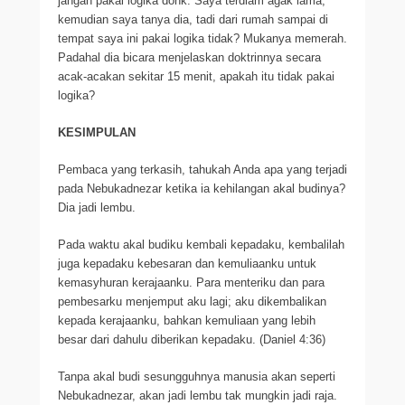
jangan pakai logika donk. Saya terdiam agak lama,
kemudian saya tanya dia, tadi dari rumah sampai di
tempat saya ini pakai logika tidak? Mukanya memerah.
Padahal dia bicara menjelaskan doktrinnya secara
acak-acakan sekitar 15 menit, apakah itu tidak pakai
logika?
KESIMPULAN
Pembaca yang terkasih, tahukah Anda apa yang terjadi
pada Nebukadnezar ketika ia kehilangan akal budinya?
Dia jadi lembu.
Pada waktu akal budiku kembali kepadaku, kembalilah
juga kepadaku kebesaran dan kemuliaanku untuk
kemasyhuran kerajaanku. Para menteriku dan para
pembesarku menjemput aku lagi; aku dikembalikan
kepada kerajaanku, bahkan kemuliaan yang lebih
besar dari dahulu diberikan kepadaku. (Daniel 4:36)
Tanpa akal budi sesungguhnya manusia akan seperti
Nebukadnezar, akan jadi lembu tak mungkin jadi raja.