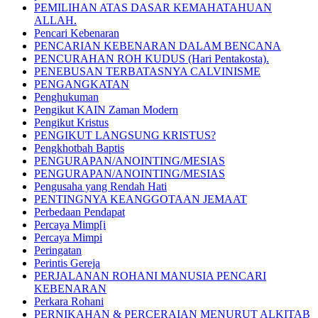
PEMILIHAN ATAS DASAR KEMAHATAHUAN
ALLAH.
Pencari Kebenaran
PENCARIAN KEBENARAN DALAM BENCANA
PENCURAHAN ROH KUDUS (Hari Pentakosta).
PENEBUSAN TERBATASNYA CALVINISME
PENGANGKATAN
Penghukuman
Pengikut KAIN Zaman Modern
Pengikut Kristus
PENGIKUT LANGSUNG KRISTUS?
Pengkhotbah Baptis
PENGURAPAN/ANOINTING/MESIAS
PENGURAPAN/ANOINTING/MESIAS
Pengusaha yang Rendah Hati
PENTINGNYA KEANGGOTAAN JEMAAT
Perbedaan Pendapat
Percaya Mimp[i
Percaya Mimpi
Peringatan
Perintis Gereja
PERJALANAN ROHANI MANUSIA PENCARI
KEBENARAN
Perkara Rohani
PERNIKAHAN & PERCERAIAN MENURUT ALKITAB