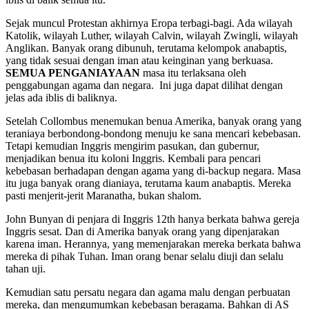
Sejak muncul Protestan akhirnya Eropa terbagi-bagi. Ada wilayah
Katolik, wilayah Luther, wilayah Calvin, wilayah Zwingli, wilayah
Anglikan. Banyak orang dibunuh, terutama kelompok anabaptis,
yang tidak sesuai dengan iman atau keinginan yang berkuasa.
SEMUA PENGANIAYAAN
masa itu terlaksana oleh
penggabungan agama dan negara. Ini juga dapat dilihat dengan
jelas ada iblis di baliknya.
Setelah Collombus menemukan benua Amerika, banyak orang yang
teraniaya berbondong-bondong menuju ke sana mencari kebebasan.
Tetapi kemudian Inggris mengirim pasukan, dan gubernur,
menjadikan benua itu koloni Inggris. Kembali para pencari
kebebasan berhadapan dengan agama yang di-backup negara. Masa
itu juga banyak orang dianiaya, terutama kaum anabaptis. Mereka
pasti menjerit-jerit Maranatha, bukan shalom.
John Bunyan di penjara di Inggris 12th hanya berkata bahwa gereja
Inggris sesat. Dan di Amerika banyak orang yang dipenjarakan
karena iman. Herannya, yang memenjarakan mereka berkata bahwa
mereka di pihak Tuhan. Iman orang benar selalu diuji dan selalu
tahan uji.
Kemudian satu persatu negara dan agama malu dengan perbuatan
mereka, dan mengumumkan kebebasan beragama. Bahkan di AS