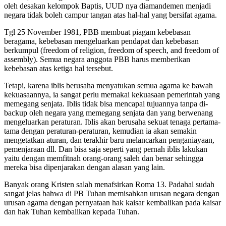
oleh desakan kelompok Baptis, UUD nya diamandemen menjadi
negara tidak boleh campur tangan atas hal-hal yang bersifat agama.
Tgl 25 November 1981, PBB membuat piagam kebebasan
beragama, kebebasan mengeluarkan pendapat dan kebebasan
berkumpul (freedom of religion, freedom of speech, and freedom of
assembly). Semua negara anggota PBB harus memberikan
kebebasan atas ketiga hal tersebut.
Tetapi, karena iblis berusaha menyatukan semua agama ke bawah
kekuasaannya, ia sangat perlu memakai kekuasaan pemerintah yang
memegang senjata. Iblis tidak bisa mencapai tujuannya tanpa di-
backup oleh negara yang memegang senjata dan yang berwenang
mengeluarkan peraturan. Iblis akan berusaha sekuat tenaga pertama-
tama dengan peraturan-peraturan, kemudian ia akan semakin
mengetatkan aturan, dan terakhir baru melancarkan penganiayaan,
pemenjaraan dll. Dan bisa saja seperti yang pernah iblis lakukan
yaitu dengan memfitnah orang-orang saleh dan benar sehingga
mereka bisa dipenjarakan dengan alasan yang lain.
Banyak orang Kristen salah menafsirkan Roma 13. Padahal sudah
sangat jelas bahwa di PB Tuhan memisahkan urusan negara dengan
urusan agama dengan pernyataan hak kaisar kembalikan pada kaisar
dan hak Tuhan kembalikan kepada Tuhan.