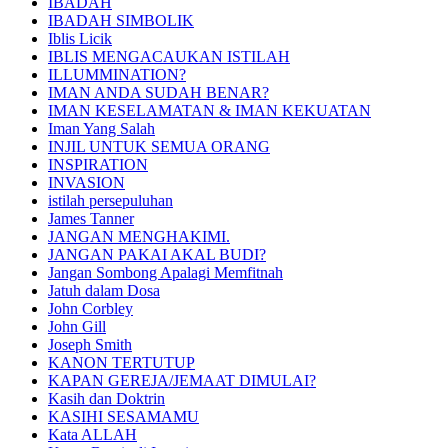
IBADAH
IBADAH SIMBOLIK
Iblis Licik
IBLIS MENGACAUKAN ISTILAH
ILLUMMINATION?
IMAN ANDA SUDAH BENAR?
IMAN KESELAMATAN & IMAN KEKUATAN
Iman Yang Salah
INJIL UNTUK SEMUA ORANG
INSPIRATION
INVASION
istilah persepuluhan
James Tanner
JANGAN MENGHAKIMI.
JANGAN PAKAI AKAL BUDI?
Jangan Sombong Apalagi Memfitnah
Jatuh dalam Dosa
John Corbley
John Gill
Joseph Smith
KANON TERTUTUP
KAPAN GEREJA/JEMAAT DIMULAI?
Kasih dan Doktrin
KASIHI SESAMAMU
Kata ALLAH