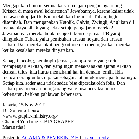
Mengapakah hampir semua kaisar menjadi penganiaya orang
Kristen di masa awal kekristenan? Jawabannya, karena kaisar tidak
merasa cukup jadi kaisar, melainkan ingin jadi Tuhan, ingin
disembah. Dan mengapakah Katolik, Calvin, Zwingli, Anglikan dll
menganiaya pihak yang tidak setuju pengajaran mereka?
Jawabannya, mereka tidak mengerti konsep jemaat PB yang
diinginkan Tuhan, yaitu pemisahan urusan negara dan urusan
Tuhan. Dan mereka takut pengikut mereka meninggalkan mereka
ketika kesalahan mereka dinyatakan.
Sebagai theolog, pemimpin jemaat, orang-orang yang serius
mempelajari Alkitab, dan yang ingin melaksanakan ajaran Alkitab
dengan tulus, kita harus memahami hal ini dengan jernih. Iblis
mencari orang untuk dipakai sebagai alat untuk mencapai tujuannya.
Setiap kita, sadar atau tidak sadar, bisa diperalat oleh iblis. Dan
Tuhan juga mencari orang-orang yang bisa bersaksi untuk
kebenaran, bahkan pahlawan kebenaran.
Jakarta, 15 Nov 2017
Dr. Suhento Liauw
<www.graphe-ministry.org>
Channel YouTube: GBIA GRAPHE
Maranatha!
Posted in
AGAMA & PEMERINTAH
|
Leave a reply