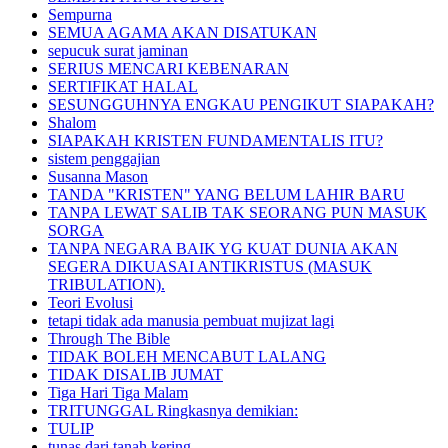
Sempurna
SEMUA AGAMA AKAN DISATUKAN
sepucuk surat jaminan
SERIUS MENCARI KEBENARAN
SERTIFIKAT HALAL
SESUNGGUHNYA ENGKAU PENGIKUT SIAPAKAH?
Shalom
SIAPAKAH KRISTEN FUNDAMENTALIS ITU?
sistem penggajian
Susanna Mason
TANDA "KRISTEN" YANG BELUM LAHIR BARU
TANPA LEWAT SALIB TAK SEORANG PUN MASUK
SORGA
TANPA NEGARA BAIK YG KUAT DUNIA AKAN
SEGERA DIKUASAI ANTIKRISTUS (MASUK
TRIBULATION).
Teori Evolusi
tetapi tidak ada manusia pembuat mujizat lagi
Through The Bible
TIDAK BOLEH MENCABUT LALANG
TIDAK DISALIB JUMAT
Tiga Hari Tiga Malam
TRITUNGGAL Ringkasnya demikian:
TULIP
tunas dari tanah kering