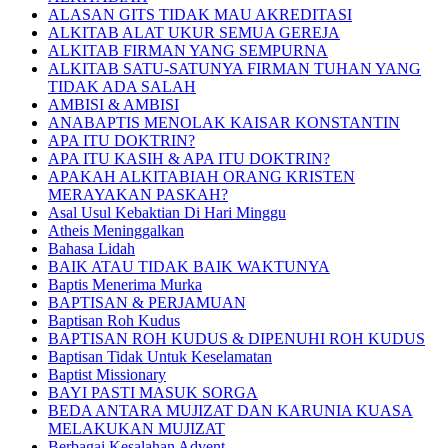
ALASAN GITS TIDAK MAU AKREDITASI
ALKITAB ALAT UKUR SEMUA GEREJA
ALKITAB FIRMAN YANG SEMPURNA
ALKITAB SATU-SATUNYA FIRMAN TUHAN YANG
TIDAK ADA SALAH
AMBISI & AMBISI
ANABAPTIS MENOLAK KAISAR KONSTANTIN
APA ITU DOKTRIN?
APA ITU KASIH & APA ITU DOKTRIN?
APAKAH ALKITABIAH ORANG KRISTEN
MERAYAKAN PASKAH?
Asal Usul Kebaktian Di Hari Minggu
Atheis Meninggalkan
Bahasa Lidah
BAIK ATAU TIDAK BAIK WAKTUNYA
Baptis Menerima Murka
BAPTISAN & PERJAMUAN
Baptisan Roh Kudus
BAPTISAN ROH KUDUS & DIPENUHI ROH KUDUS
Baptisan Tidak Untuk Keselamatan
Baptist Missionary
BAYI PASTI MASUK SORGA
BEDA ANTARA MUJIZAT DAN KARUNIA KUASA
MELAKUKAN MUJIZAT
Berbagai Kesalahan Advent