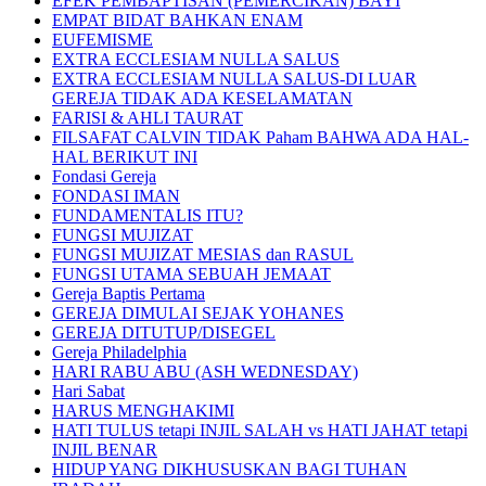
EFEK PEMBAPTISAN (PEMERCIKAN) BAYI
EMPAT BIDAT BAHKAN ENAM
EUFEMISME
EXTRA ECCLESIAM NULLA SALUS
EXTRA ECCLESIAM NULLA SALUS-DI LUAR
GEREJA TIDAK ADA KESELAMATAN
FARISI & AHLI TAURAT
FILSAFAT CALVIN TIDAK Paham BAHWA ADA HAL-
HAL BERIKUT INI
Fondasi Gereja
FONDASI IMAN
FUNDAMENTALIS ITU?
FUNGSI MUJIZAT
FUNGSI MUJIZAT MESIAS dan RASUL
FUNGSI UTAMA SEBUAH JEMAAT
Gereja Baptis Pertama
GEREJA DIMULAI SEJAK YOHANES
GEREJA DITUTUP/DISEGEL
Gereja Philadelphia
HARI RABU ABU (ASH WEDNESDAY)
Hari Sabat
HARUS MENGHAKIMI
HATI TULUS tetapi INJIL SALAH vs HATI JAHAT tetapi
INJIL BENAR
HIDUP YANG DIKHUSUSKAN BAGI TUHAN