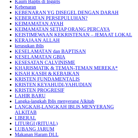
Kaum Baptis di Inggris
Kebenaran
KEBENARAN YG DISEGEL DENGAN DARAH
KEBERATAN PERSEPULUHAN?
KEIMAMATAN AYAH
KEIMAMATAN SETIAP ORANG PERCAYA
KEISTIMEWAAN KEKRISTENAN – JEMAAT LOKAL
KERAJAAN ALLAH
kerasukan iblis
KESELAMATAN dan BAPTISAN
KESELAMATAN GBIA
KESESATAN CALVINISME
KHARISMATIK & TEMAN-TEMAN MEREKA*
KISAH KASIH & KEBAIKAN
KRISTEN FUNDAMENTALIS
KRISTEN KEYAHUDI-YAHUDIAN
KRISTEN PROGRESIF
LAHIR BARU
Langka-langkah Iblis menyerang Alkitab
LANGKAH-LANGKAH IBLIS MENYERANG
ALKITAB
LIBERAL
LITURGI (RITUAL)
LUBANG JARUM
Makanan Haram DLL