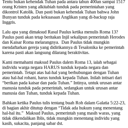
Tentu bukan kehendak Tuhan pada antara tahun 400an sampai 1517
orang Kristen yang alkitabiah tunduk pada pemerintahan yang
dikontrol Katolik. Dan pasti bukan kehendak Tuhan bahwa John
Bunyan tunduk pada kekuasaan Anglikan yang di-backup raja
Inggris.
Lalu apa yang dimaksud Rasul Paulus ketika menulis Roma 13?
Paulus pasti akan tetap beritakan Injil sekalipun pemerintah Herodes
dan Kaisar Roma melarangnya. Dan Paulus tidak mungkin
mendaftarkan gereja yang didirikannya di Tesalonika ke pemerintah
karena pasti akan langsung dilarang beraktivitas.
Kami memahami maksud Paulus dalem Roma 13, ialah sebagai
individu warga negara HARUS tunduk kepada negara dan
pemerintah. Tetapi atas hal-hal yang berhubungan dengan Tuhan
atau hal-hal rohani, harus tunduk kepada Tuhan. Inilah intisari dari
“berikan pada kaisar dan pada Tuhan.” Intinya, untuk urusan antar
manusia tunduk pada pemerintah, sedangkan untuk urusan antar
manusia dan Tuhan, tunduk kepada Tuhan.
Bahkan ketika Paulus tulis tentang buah Roh dalam Galatia 5:22-23,
di bagian akhir ditutup dengan “Tidak ada hukum yang menentang
hal-hal itu.” Maksud Paulus, pemerintah yang masih waras, yang
tidak dikendalikan Iblis, tidak mungkin menentang individu yang
kasih, sukacita, panjang sabar dst.