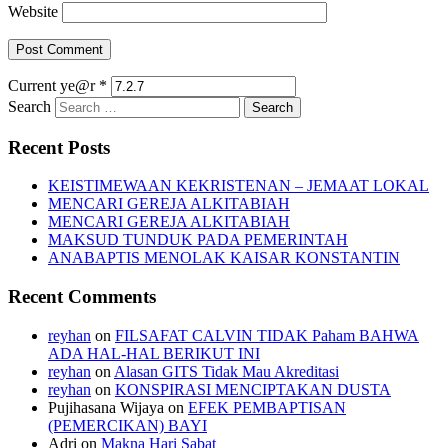
Website
Current ye@r
*
Search
Recent Posts
KEISTIMEWAAN KEKRISTENAN – JEMAAT LOKAL
MENCARI GEREJA ALKITABIAH
MENCARI GEREJA ALKITABIAH
MAKSUD TUNDUK PADA PEMERINTAH
ANABAPTIS MENOLAK KAISAR KONSTANTIN
Recent Comments
reyhan
on
FILSAFAT CALVIN TIDAK Paham BAHWA
ADA HAL-HAL BERIKUT INI
reyhan
on
Alasan GITS Tidak Mau Akreditasi
reyhan
on
KONSPIRASI MENCIPTAKAN DUSTA
Pujihasana Wijaya
on
EFEK PEMBAPTISAN
(PEMERCIKAN) BAYI
Adri
on
Makna Hari Sabat