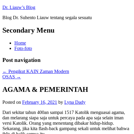
Dr. Liauw’s Blog
Blog Dr. Suhento Liauw tentang segala sesuatu
Secondary Menu
Home
Foto-foto
Post navigation
←
Pengikut KAIN Zaman Modern
OSAS
→
AGAMA & PEMERINTAH
Posted on
February 16, 2021
by
Lyna Dady
Dari sekitar tahun 400an sampai 1517 Katolik menguasai agama,
dan melarang siapa saja untuk percaya pada apa saja selain iman
versi Katolik. Orang yang menentang dibakar hidup-hidup.
Sekarang, jika kita flash-back gampang sekali untuk melihat bahwa
iblis di balik semua itu.