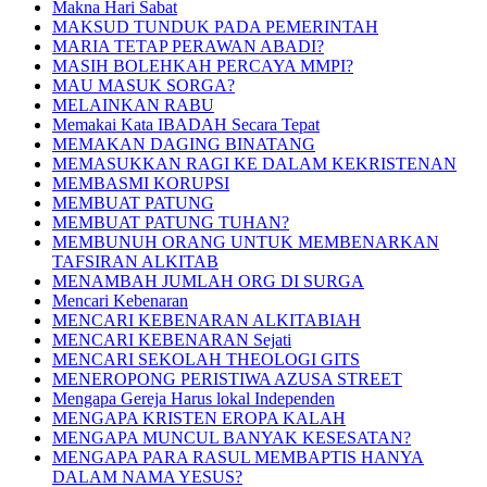
Makna Hari Sabat
MAKSUD TUNDUK PADA PEMERINTAH
MARIA TETAP PERAWAN ABADI?
MASIH BOLEHKAH PERCAYA MMPI?
MAU MASUK SORGA?
MELAINKAN RABU
Memakai Kata IBADAH Secara Tepat
MEMAKAN DAGING BINATANG
MEMASUKKAN RAGI KE DALAM KEKRISTENAN
MEMBASMI KORUPSI
MEMBUAT PATUNG
MEMBUAT PATUNG TUHAN?
MEMBUNUH ORANG UNTUK MEMBENARKAN
TAFSIRAN ALKITAB
MENAMBAH JUMLAH ORG DI SURGA
Mencari Kebenaran
MENCARI KEBENARAN ALKITABIAH
MENCARI KEBENARAN Sejati
MENCARI SEKOLAH THEOLOGI GITS
MENEROPONG PERISTIWA AZUSA STREET
Mengapa Gereja Harus lokal Independen
MENGAPA KRISTEN EROPA KALAH
MENGAPA MUNCUL BANYAK KESESATAN?
MENGAPA PARA RASUL MEMBAPTIS HANYA
DALAM NAMA YESUS?