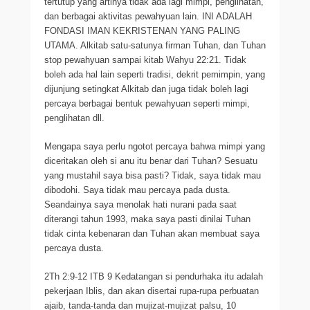
tertutup yang artinya tidak ada lagi mimpi, penglihatan,
dan berbagai aktivitas pewahyuan lain. INI ADALAH
FONDASI IMAN KEKRISTENAN YANG PALING
UTAMA. Alkitab satu-satunya firman Tuhan, dan Tuhan
stop pewahyuan sampai kitab Wahyu 22:21. Tidak
boleh ada hal lain seperti tradisi, dekrit pemimpin, yang
dijunjung setingkat Alkitab dan juga tidak boleh lagi
percaya berbagai bentuk pewahyuan seperti mimpi,
penglihatan dll.
Mengapa saya perlu ngotot percaya bahwa mimpi yang
diceritakan oleh si anu itu benar dari Tuhan? Sesuatu
yang mustahil saya bisa pasti? Tidak, saya tidak mau
dibodohi. Saya tidak mau percaya pada dusta.
Seandainya saya menolak hati nurani pada saat
diterangi tahun 1993, maka saya pasti dinilai Tuhan
tidak cinta kebenaran dan Tuhan akan membuat saya
percaya dusta.
2Th 2:9-12 ITB 9 Kedatangan si pendurhaka itu adalah
pekerjaan Iblis, dan akan disertai rupa-rupa perbuatan
ajaib, tanda-tanda dan mujizat-mujizat palsu, 10