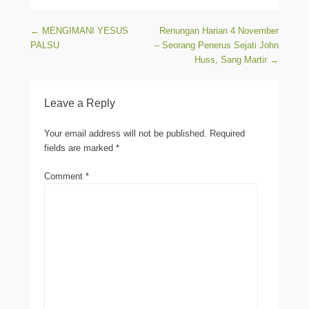
Post navigation
←
MENGIMANI YESUS
Renungan Harian 4 November
PALSU
– Seorang Penerus Sejati John
Huss, Sang Martir
→
Leave a Reply
Your email address will not be published.
Required
fields are marked
*
Comment
*