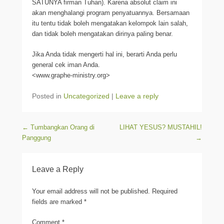
SATUNYA firman Tuhan). Karena absolut claim ini
akan menghalangi program penyatuannya. Bersamaan
itu tentu tidak boleh mengatakan kelompok lain salah,
dan tidak boleh mengatakan dirinya paling benar.
Jika Anda tidak mengerti hal ini, berarti Anda perlu
general cek iman Anda.
<www.graphe-ministry.org>
Posted in
Uncategorized
|
Leave a reply
Post navigation
←
Tumbangkan Orang di
LIHAT YESUS? MUSTAHIL!
Panggung
→
Leave a Reply
Your email address will not be published.
Required
fields are marked
*
Comment
*