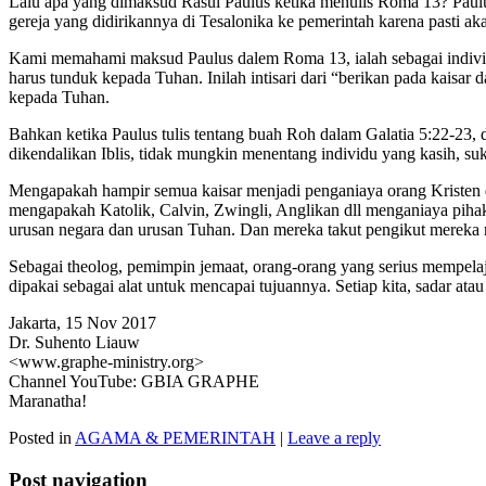
Lalu apa yang dimaksud Rasul Paulus ketika menulis Roma 13? Paulu
gereja yang didirikannya di Tesalonika ke pemerintah karena pasti aka
Kami memahami maksud Paulus dalem Roma 13, ialah sebagai individ
harus tunduk kepada Tuhan. Inilah intisari dari “berikan pada kaisa
kepada Tuhan.
Bahkan ketika Paulus tulis tentang buah Roh dalam Galatia 5:22-23,
dikendalikan Iblis, tidak mungkin menentang individu yang kasih, suka
Mengapakah hampir semua kaisar menjadi penganiaya orang Kristen di
mengapakah Katolik, Calvin, Zwingli, Anglikan dll menganiaya piha
urusan negara dan urusan Tuhan. Dan mereka takut pengikut mereka 
Sebagai theolog, pemimpin jemaat, orang-orang yang serius mempelaja
dipakai sebagai alat untuk mencapai tujuannya. Setiap kita, sadar ata
Jakarta, 15 Nov 2017
Dr. Suhento Liauw
<www.graphe-ministry.org>
Channel YouTube: GBIA GRAPHE
Maranatha!
Posted in
AGAMA & PEMERINTAH
|
Leave a reply
Post navigation