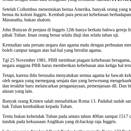
Setelah Collombus menemukan benua Amerika, banyak orang yang te
benua itu koloni Inggris. Kembali para pencari kebebasan berhadapan
Maranatha, bukan shalom.
John Bunyan di penjara di Inggris 12th hanya berkata bahwa gereja
pihak Tuhan. Iman orang benar selalu diuji dan selalu tahan uji.
Kemudian satu persatu negara dan agama malu dengan perbuatan m
boleh campur tangan atas hal-hal yang bersifat agama.
Tgl 25 November 1981, PBB membuat piagam kebebasan beragama, ke
negara anggota PBB harus memberikan kebebasan atas ketiga hal ters
Tetapi, karena iblis berusaha menyatukan semua agama ke bawah keku
oleh negara yang memegang senjata dan yang berwenang mengeluarkan
dan terakhir baru melancarkan penganiayaan, pemenjaraan dll. Dan bi
alasan yang lain.
Banyak orang Kristen salah menafsirkan Roma 13. Padahal sudah sa
hak Tuhan kembalikan kepada Tuhan.
Tentu bukan kehendak Tuhan pada antara tahun 400an sampai 1517 o
tunduk pada kekuasaan Anglikan yang di-backup raja Inggris.