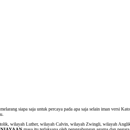
elarang siapa saja untuk percaya pada apa saja selain iman versi Kato
u.
tolik, wilayah Luther, wilayah Calvin, wilayah Zwingli, wilayah Angl
ANIAYAAN
masa itu terlaksana oleh penggabungan agama dan negara. In