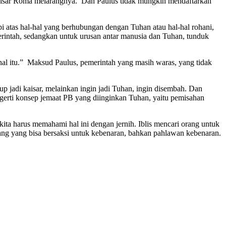
 Kaisar Roma melarangnya. Dan Paulus tidak mungkin mendaftarkan
atas hal-hal yang berhubungan dengan Tuhan atau hal-hal rohani,
merintah, sedangkan untuk urusan antar manusia dan Tuhan, tunduk
hal itu.” Maksud Paulus, pemerintah yang masih waras, yang tidak
 jadi kaisar, melainkan ingin jadi Tuhan, ingin disembah. Dan
gerti konsep jemaat PB yang diinginkan Tuhan, yaitu pemisahan
kita harus memahami hal ini dengan jernih. Iblis mencari orang untuk
-orang yang bisa bersaksi untuk kebenaran, bahkan pahlawan kebenaran.