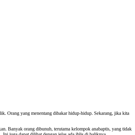
lik. Orang yang menentang dibakar hidup-hidup. Sekarang, jika kita
ikan. Banyak orang dibunuh, terutama kelompok anabaptis, yang tidak
i juga dapat dilihat dengan jelas ada iblis di baliknya.