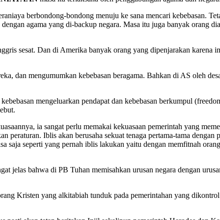
raniaya berbondong-bondong menuju ke sana mencari kebebasan. Teta
 dengan agama yang di-backup negara. Masa itu juga banyak orang diani
 Inggris sesat. Dan di Amerika banyak orang yang dipenjarakan karen
ereka, dan mengumumkan kebebasan beragama. Bahkan di AS oleh des
bebasan mengeluarkan pendapat dan kebebasan berkumpul (freedom of
ebut.
asaannya, ia sangat perlu memakai kekuasaan pemerintah yang memegan
 peraturan. Iblis akan berusaha sekuat tenaga pertama-tama dengan p
sa saja seperti yang pernah iblis lakukan yaitu dengan memfitnah ora
ngat jelas bahwa di PB Tuhan memisahkan urusan negara dengan urusa
rang Kristen yang alkitabiah tunduk pada pemerintahan yang dikontr