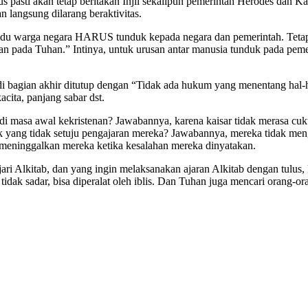
s pasti akan tetap beritakan Injil sekalipun pemerintah Herodes dan
n langsung dilarang beraktivitas.
u warga negara HARUS tunduk kepada negara dan pemerintah. Tetapi 
r dan pada Tuhan.” Intinya, untuk urusan antar manusia tunduk pada pe
 di bagian akhir ditutup dengan “Tidak ada hukum yang menentang hal-
cita, panjang sabar dst.
 masa awal kekristenan? Jawabannya, karena kaisar tidak merasa cukup
k yang tidak setuju pengajaran mereka? Jawabannya, mereka tidak men
meninggalkan mereka ketika kesalahan mereka dinyatakan.
ri Alkitab, dan yang ingin melaksanakan ajaran Alkitab dengan tulus, 
u tidak sadar, bisa diperalat oleh iblis. Dan Tuhan juga mencari orang