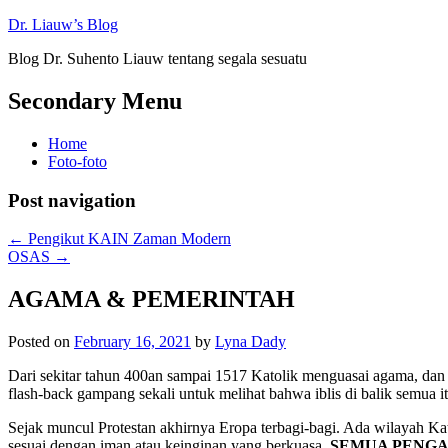
Dr. Liauw’s Blog
Blog Dr. Suhento Liauw tentang segala sesuatu
Secondary Menu
Home
Foto-foto
Post navigation
←
Pengikut KAIN Zaman Modern
OSAS
→
AGAMA & PEMERINTAH
Posted on
February 16, 2021
by
Lyna Dady
Dari sekitar tahun 400an sampai 1517 Katolik menguasai agama, dan m
flash-back gampang sekali untuk melihat bahwa iblis di balik semua it
Sejak muncul Protestan akhirnya Eropa terbagi-bagi. Ada wilayah Ka
sesuai dengan iman atau keinginan yang berkuasa.
SEMUA PENG