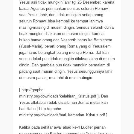
Yesus asli tidak mungkin lahir tgl 25 Desember, karena
kaisar Agustus perintahkan sensus seluruh Romawi
saat Yesus lahir, dan tidak mungkin setiap orang
seluruh Romawi bisa kembali ke tempat lahirnya
masing-masing di musim dingin. Sensus seluruh dunia
tidak mungkin dilakukan di musim dingin, karena
bukan hanya orang dari Nazareth harus ke Bethlehem
(Yusuf-Maria), berarti orang Roma yang di Yerusalem
juga harus berangkat pulang menuju Roma. Bahkan
sensus lokal pun tidak mungkin dilaksanakan di musim
dingin. Dan gembala pun tidak mungkin bermalam di
padang saat musim dingin. Yesus sesungguhnya lahir
di musim panas, mustahil di musim dingin.
[ http://graphe-
ministry.org/downloads/kelahiran_Kristus.pdf ]. Dan
Yesus alkitabiah tidak disalib hari Jumat melainkan
hari Rabu [ http://graphe-
ministry.org/downloads/hari_kematian_Kristus.pdf ].
Ketika pada sekitar awal abad ke-4 Lucifer pernah
menggiring orang Kristen menyembah Yesus lain, dan