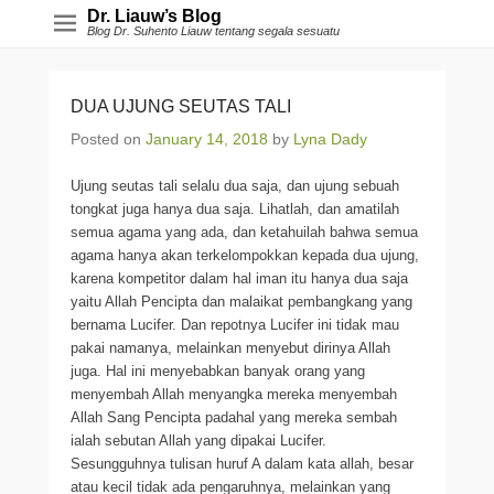
Dr. Liauw’s Blog
Blog Dr. Suhento Liauw tentang segala sesuatu
DUA UJUNG SEUTAS TALI
Posted on
January 14, 2018
by
Lyna Dady
Ujung seutas tali selalu dua saja, dan ujung sebuah
tongkat juga hanya dua saja. Lihatlah, dan amatilah
semua agama yang ada, dan ketahuilah bahwa semua
agama hanya akan terkelompokkan kepada dua ujung,
karena kompetitor dalam hal iman itu hanya dua saja
yaitu Allah Pencipta dan malaikat pembangkang yang
bernama Lucifer. Dan repotnya Lucifer ini tidak mau
pakai namanya, melainkan menyebut dirinya Allah
juga. Hal ini menyebabkan banyak orang yang
menyembah Allah menyangka mereka menyembah
Allah Sang Pencipta padahal yang mereka sembah
ialah sebutan Allah yang dipakai Lucifer.
Sesungguhnya tulisan huruf A dalam kata allah, besar
atau kecil tidak ada pengaruhnya, melainkan yang