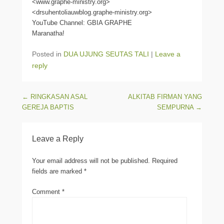
<www.graphe-ministry.org>
<drsuhentoliauwblog.graphe-ministry.org>
YouTube Channel: GBIA GRAPHE
Maranatha!
Posted in
DUA UJUNG SEUTAS TALI
|
Leave a
reply
Post navigation
←
RINGKASAN ASAL
ALKITAB FIRMAN YANG
GEREJA BAPTIS
SEMPURNA
→
Leave a Reply
Your email address will not be published.
Required
fields are marked
*
Comment
*