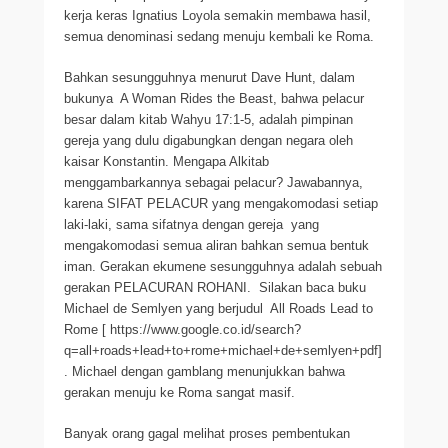
kerja keras Ignatius Loyola semakin membawa hasil,
semua denominasi sedang menuju kembali ke Roma.
Bahkan sesungguhnya menurut Dave Hunt, dalam
bukunya A Woman Rides the Beast, bahwa pelacur
besar dalam kitab Wahyu 17:1-5, adalah pimpinan
gereja yang dulu digabungkan dengan negara oleh
kaisar Konstantin. Mengapa Alkitab
menggambarkannya sebagai pelacur? Jawabannya,
karena SIFAT PELACUR yang mengakomodasi setiap
laki-laki, sama sifatnya dengan gereja yang
mengakomodasi semua aliran bahkan semua bentuk
iman. Gerakan ekumene sesungguhnya adalah sebuah
gerakan PELACURAN ROHANI. Silakan baca buku
Michael de Semlyen yang berjudul All Roads Lead to
Rome [ https://www.google.co.id/search?
q=all+roads+lead+to+rome+michael+de+semlyen+pdf]
. Michael dengan gamblang menunjukkan bahwa
gerakan menuju ke Roma sangat masif.
Banyak orang gagal melihat proses pembentukan