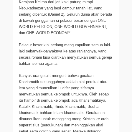
Kerajaan Kelima dari jari kaki patung mimpi
Nebukadnezar yang besi campur tanah liat, yang
sedang dibentuk (Daniel 2). Seluruh dunia akan berada
di bawah genggaman si pelacur besar dengan ONE
WORLD RELIGION, ONE WORLD GOVERNMENT,
dan ONE WORLD ECONOMY.
Pelacur besar kini sedang mengumpulkan semua laki-
laki sebanyak-banyaknya ke atas ranjangnya, yang
secara rohani bisa diartikan menyatukan semua gereja
bahkan semua agama.
Banyak orang sulit mengerti bahwa gerakan
Kharismatik sesungguhnya adalah alat perekat atau
lem yang dimunculkan Lucifer yang sifatnya
menyatukan semua kelompok untuknya. Oleh sebab
itu hampir di semua kelompok ada Kharismatiknya,
Katolik Kharismatik, Hindu kharismatik, Budha
kharismatik bahkan Islam kharismatik. Gerakan ini
dimunculkan untuk menggiring orang Kristen ke arah
superstisius (perdukunan) dan meninggalkan akal
sehat serta doktrin yang sehat. Mereka didorong