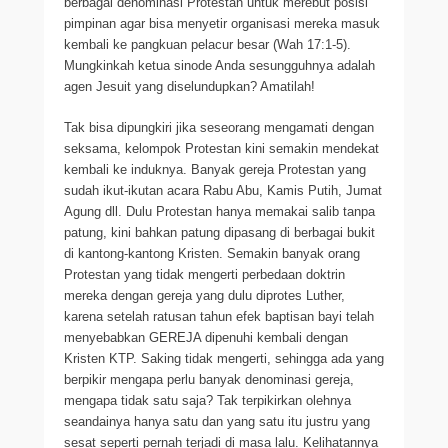
berbagai denominasi Protestan untuk merebut posisi
pimpinan agar bisa menyetir organisasi mereka masuk
kembali ke pangkuan pelacur besar (Wah 17:1-5).
Mungkinkah ketua sinode Anda sesungguhnya adalah
agen Jesuit yang diselundupkan? Amatilah!
Tak bisa dipungkiri jika seseorang mengamati dengan
seksama, kelompok Protestan kini semakin mendekat
kembali ke induknya. Banyak gereja Protestan yang
sudah ikut-ikutan acara Rabu Abu, Kamis Putih, Jumat
Agung dll. Dulu Protestan hanya memakai salib tanpa
patung, kini bahkan patung dipasang di berbagai bukit
di kantong-kantong Kristen. Semakin banyak orang
Protestan yang tidak mengerti perbedaan doktrin
mereka dengan gereja yang dulu diprotes Luther,
karena setelah ratusan tahun efek baptisan bayi telah
menyebabkan GEREJA dipenuhi kembali dengan
Kristen KTP. Saking tidak mengerti, sehingga ada yang
berpikir mengapa perlu banyak denominasi gereja,
mengapa tidak satu saja? Tak terpikirkan olehnya
seandainya hanya satu dan yang satu itu justru yang
sesat seperti pernah terjadi di masa lalu. Kelihatannya