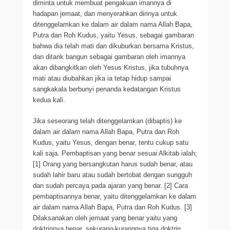
diminta untuk membuat pengakuan imannya di
hadapan jemaat, dan menyerahkan dirinya untuk
ditenggelamkan ke dalam air dalam nama Allah Bapa,
Putra dan Roh Kudus, yaitu Yesus, sebagai gambaran
bahwa dia telah mati dan dikuburkan bersama Kristus,
dan ditarik bangun sebagai gambaran oleh imannya
akan dibangkitkan oleh Yesus Kristus, jika tubuhnya
mati atau diubahkan jika ia tetap hidup sampai
sangkakala berbunyi penanda kedatangan Kristus
kedua kali.
Jika seseorang telah ditenggelamkan (dibaptis) ke
dalam air dalam nama Allah Bapa, Putra dan Roh
Kudus, yaitu Yesus, dengan benar, tentu cukup satu
kali saja. Pembaptisan yang benar sesuai Alkitab ialah;
[1] Orang yang bersangkutan harus sudah benar, atau
sudah lahir baru atau sudah bertobat dengan sungguh
dan sudah percaya pada ajaran yang benar. [2] Cara
pembaptisannya benar, yaitu ditenggelamkan ke dalam
air dalam nama Allah Bapa, Putra dan Roh Kudus. [3]
Dilaksanakan oleh jemaat yang benar yaitu yang
doktrinnya benar, sekurang-kurangnya tiga doktrin