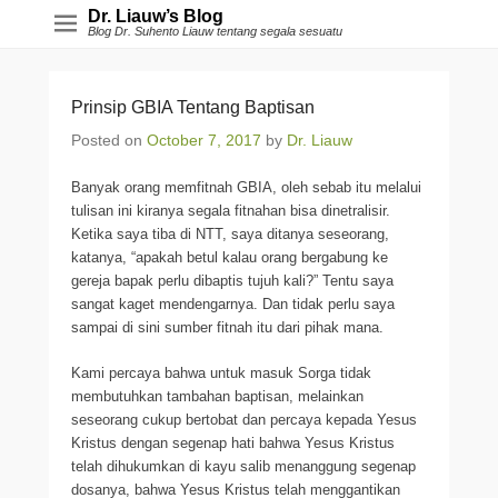
Dr. Liauw’s Blog
Blog Dr. Suhento Liauw tentang segala sesuatu
Prinsip GBIA Tentang Baptisan
Posted on
October 7, 2017
by
Dr. Liauw
Banyak orang memfitnah GBIA, oleh sebab itu melalui
tulisan ini kiranya segala fitnahan bisa dinetralisir.
Ketika saya tiba di NTT, saya ditanya seseorang,
katanya, “apakah betul kalau orang bergabung ke
gereja bapak perlu dibaptis tujuh kali?” Tentu saya
sangat kaget mendengarnya. Dan tidak perlu saya
sampai di sini sumber fitnah itu dari pihak mana.
Kami percaya bahwa untuk masuk Sorga tidak
membutuhkan tambahan baptisan, melainkan
seseorang cukup bertobat dan percaya kepada Yesus
Kristus dengan segenap hati bahwa Yesus Kristus
telah dihukumkan di kayu salib menanggung segenap
dosanya, bahwa Yesus Kristus telah menggantikan