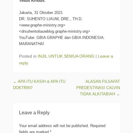
Yesus Kristus.
Jakarta, 31 Oktober 2021
DR. SUHENTO LIAUW, DRE., TH.D.
<www.graphe-ministry.org>
<drsuhentoliauwblog.graphe-ministry.org>
YouTube: GBIA GRAPHE dan GBIA INDONESIA.
MARANATHA!
Posted in
INJIL UNTUK SEMUA ORANG
|
Leave a
reply
Post navigation
←
APA ITU KASIH & APA ITU
ALASAN FILSAFAT
DOKTRIN?
PREDESTINASI CALVIN
TIDAK ALKITABIAH
→
Leave a Reply
Your email address will not be published.
Required
fields are marked
*