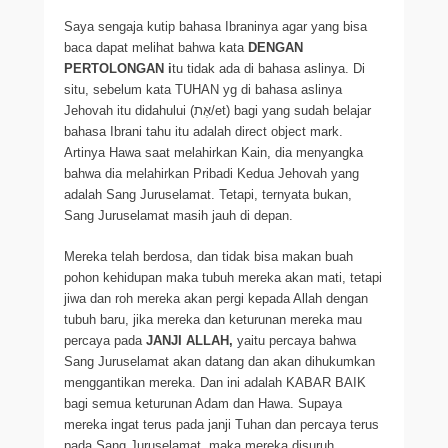
Saya sengaja kutip bahasa Ibraninya agar yang bisa
baca dapat melihat bahwa kata
DENGAN
PERTOLONGAN i
tu tidak ada di bahasa aslinya. Di
situ, sebelum kata TUHAN yg di bahasa aslinya
Jehovah itu didahului (אֶת/et) bagi yang sudah belajar
bahasa Ibrani tahu itu adalah direct object mark.
Artinya Hawa saat melahirkan Kain, dia menyangka
bahwa dia melahirkan Pribadi Kedua Jehovah yang
adalah Sang Juruselamat. Tetapi, ternyata bukan,
Sang Juruselamat masih jauh di depan.
Mereka telah berdosa, dan tidak bisa makan buah
pohon kehidupan maka tubuh mereka akan mati, tetapi
jiwa dan roh mereka akan pergi kepada Allah dengan
tubuh baru, jika mereka dan keturunan mereka mau
percaya pada
JANJI ALLAH,
yaitu percaya bahwa
Sang Juruselamat akan datang dan akan dihukumkan
menggantikan mereka. Dan ini adalah KABAR BAIK
bagi semua keturunan Adam dan Hawa. Supaya
mereka ingat terus pada janji Tuhan dan percaya terus
pada Sang Juruselamat, maka mereka disuruh