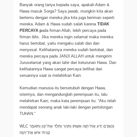
Banyak orang tanya kepada saya, apakah Adam &
Hawa masuk Sorga? Saya jawab, mungkin kita akan
bertemu dengan mereka jika kita juga beriman seperti
mereka. Adam & Hawa sudah salah karena
TIDAK
PERCAYA p
ada firman Allah, lebih percaya pada
firman iblis. Jika mereka ingin selamat maka mereka
harus bertobat, yaitu mengaku salah dan dan
menyesal. Kelihatannya mereka sudah bertobat, dan
mereka percaya pada JANJI ALLAH untuk mengirim
Juruselamat yang akan lahir dari keturunan Hawa. Dan
kelihatannya Hawa sangat percaya terlihat dari
seruannya saat ia melahirkan Kain.
Kemudian manusia itu bersetubuh dengan Hawa,
isterinya, dan mengandunglah perempuan itu, lalu
melahirkan Kain; maka kata perempuan itu: “Aku telah
mendapat seorang anak laki-laki dengan pertolongan
TUHAN.”
WLC וְהָאָדָם יָדַע אֶת־חַוָּה אִשְׁתֹּו וַתַּהַר וַתֵּלֶד אֶת־קַיִן וַתֹּאמֶר
קָנִיתִי אִישׁ אֶת־יְהוָֽה׃