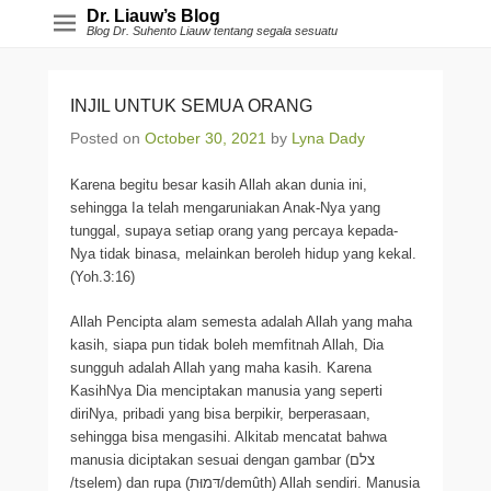
Dr. Liauw’s Blog
Blog Dr. Suhento Liauw tentang segala sesuatu
INJIL UNTUK SEMUA ORANG
Posted on
October 30, 2021
by
Lyna Dady
Karena begitu besar kasih Allah akan dunia ini,
sehingga Ia telah mengaruniakan Anak-Nya yang
tunggal, supaya setiap orang yang percaya kepada-
Nya tidak binasa, melainkan beroleh hidup yang kekal.
(Yoh.3:16)
Allah Pencipta alam semesta adalah Allah yang maha
kasih, siapa pun tidak boleh memfitnah Allah, Dia
sungguh adalah Allah yang maha kasih. Karena
KasihNya Dia menciptakan manusia yang seperti
diriNya, pribadi yang bisa berpikir, berperasaan,
sehingga bisa mengasihi. Alkitab mencatat bahwa
manusia diciptakan sesuai dengan gambar (צלם
/tselem) dan rupa (דּמוּת/demûth) Allah sendiri. Manusia