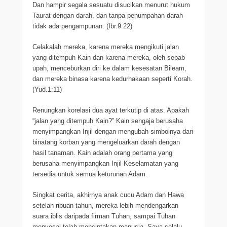
Dan hampir segala sesuatu disucikan menurut hukum
Taurat dengan darah, dan tanpa penumpahan darah
tidak ada pengampunan. (Ibr.9:22)
Celakalah mereka, karena mereka mengikuti jalan
yang ditempuh Kain dan karena mereka, oleh sebab
upah, menceburkan diri ke dalam kesesatan Bileam,
dan mereka binasa karena kedurhakaan seperti Korah.
(Yud.1:11)
Renungkan korelasi dua ayat terkutip di atas. Apakah
“jalan yang ditempuh Kain?” Kain sengaja berusaha
menyimpangkan Injil dengan mengubah simbolnya dari
binatang korban yang mengeluarkan darah dengan
hasil tanaman. Kain adalah orang pertama yang
berusaha menyimpangkan Injil Keselamatan yang
tersedia untuk semua keturunan Adam.
Singkat cerita, akhirnya anak cucu Adam dan Hawa
setelah ribuan tahun, mereka lebih mendengarkan
suara iblis daripada firman Tuhan, sampai Tuhan
menyesal telah menciptakan manusia. Saya selalu