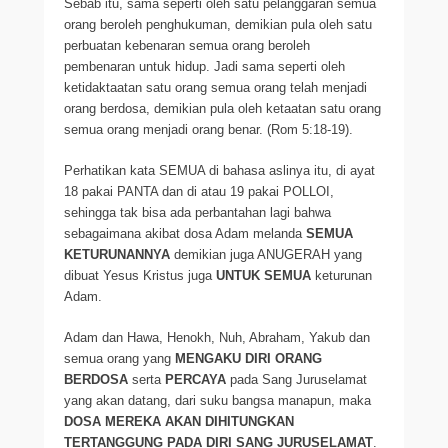
Sebab itu, sama seperti oleh satu pelanggaran semua
orang beroleh penghukuman, demikian pula oleh satu
perbuatan kebenaran semua orang beroleh
pembenaran untuk hidup. Jadi sama seperti oleh
ketidaktaatan satu orang semua orang telah menjadi
orang berdosa, demikian pula oleh ketaatan satu orang
semua orang menjadi orang benar. (Rom 5:18-19).
Perhatikan kata SEMUA di bahasa aslinya itu, di ayat
18 pakai PANTA dan di atau 19 pakai POLLOI,
sehingga tak bisa ada perbantahan lagi bahwa
sebagaimana akibat dosa Adam melanda
SEMUA
KETURUNANNYA
demikian juga ANUGERAH yang
dibuat Yesus Kristus juga
UNTUK SEMUA
keturunan
Adam.
Adam dan Hawa, Henokh, Nuh, Abraham, Yakub dan
semua orang yang
MENGAKU DIRI ORANG
BERDOSA
serta
PERCAYA
pada Sang Juruselamat
yang akan datang, dari suku bangsa manapun, maka
DOSA MEREKA AKAN DIHITUNGKAN
TERTANGGUNG PADA DIRI SANG JURUSELAMAT
.