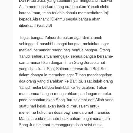
Dan Kitab Suci, yang sebelumnya mengetahui, bahwa
Allah membenarkan orang-orang bukan Yahudi olehq
karena iman, telah terlebih dahulu memberitakan Injil
kepada Abraham: “Olehmu segala bangsa akan
diberkati.” (Gal.3:8)
Tugas bangsa Yahudi itu bukan agar dinilai aneh
sehingga dimusuhi berbagai bangsa, melainkan agar
menjadi pemancar terang bagi semua bangsa. Orang
Yahudi seharusnya mengajak semua bangsa bersama-
sama menantikan dengan iman Sang Juruselamat
yang dijanjikan. Saat Salomo meresmikan Bait Suci,
dalam doanya ia memohon agar Tuhan mendengarkan
doa orang yang diarahkan ke Bait itu, saat itulah orang
Yahudi mulai berdoa berkiblat ke Yerusalem. Tuhan
mau semua bangsa mengarahkan pandangan mereka
pada penantian akan Sang Juruselamat dari Allah yang
suatu hari kelak akan hadir di Yerusalem untuk
menerima hukuman dosa bagi semua umat manusia.
Manusia pada masa itu tidak paham bagaimana cara
Sang Juruselamat menanggung dosa seisi dunia.