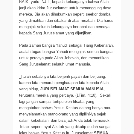
BAIK, yaitu INJIL, kepada keluarganya bahwa Allah
janji akan kirim Juruselamat untuk menanggung dosa
mereka, Dia akan dihukumkan seperti seekor domba
yang dimatikan dan dibakar di atas mezbah. Dia harus
mengajak seluruh keluarganya bertobat dan percaya
kepada Sang Juruselamat yang dijanjikan.
Pada zaman bangsa Yahudi sebagai Tiang Kebenaran,
adalah tugas bangsa Yahudi mengajak semua bangsa
untuk percaya pada Allah Jehovah, dan menantikan
Sang Juruselamat seluruh umat manusia.
_Itulah sebabnya kita berjerih payah dan berjuang,
karena kita menaruh pengharapan kita kepada Allah
yang hidup,
JURUSELAMAT SEMUA MANUSIA,
terutama mereka yang percaya. (1Tim. 4:10). Sekali
lagi jangan sampai tertipu oleh filsafat yang
mengatakan bahwa Yesus Kristus datang hanya mau
menyelamatkan orang-orang yang dipilihNya sejak
dalam kekekalan, dan bisa jadi Anda tidak termasuk.
Tetapi seperti ayat Alkitab yang dikutip sudah sangat
jelas bahwa Yesus Kristus itu Juruselamat
SEMUA