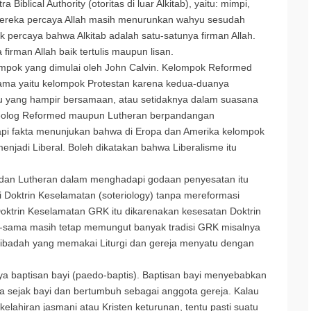
Biblical Authority (otoritas di luar Alkitab), yaitu: mimpi,
Mereka percaya Allah masih menurunkan wahyu sesudah
 percaya bahwa Alkitab adalah satu-satunya firman Allah.
firman Allah baik tertulis maupun lisan.
mpok yang dimulai oleh John Calvin. Kelompok Reformed
sama yaitu kelompok Protestan karena kedua-duanya
u yang hampir bersamaan, atau setidaknya dalam suasana
heolog Reformed maupun Lutheran berpandangan
etapi fakta menunjukan bahwa di Eropa dan Amerika kelompok
njadi Liberal. Boleh dikatakan bahwa Liberalisme itu
dan Lutheran dalam menghadapi godaan penyesatan itu
Doktrin Keselamatan (soteriology) tanpa mereformasi
Doktrin Keselamatan GRK itu dikarenakan kesesatan Doktrin
a-sama masih tetap memungut banyak tradisi GRK misalnya
ta-ibadah yang memakai Liturgi dan gereja menyatu dengan
aya baptisan bayi (paedo-baptis). Baptisan bayi menyebabkan
ja sejak bayi dan bertumbuh sebagai anggota gereja. Kalau
elahiran jasmani atau Kristen keturunan, tentu pasti suatu