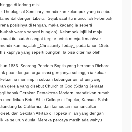
ingga di ladang misi.
r Theological Seminary, mendirikan kelompok yang ia sebut
amental dengan Liberal. Sejak saat itu muncullah kelompok
rena posisinya di tengah, maka kadang ia seperti
-ubah warna seperti bunglon). Kelompok Injili ini maju
 saat itu sudah sangat tergiur untuk menjadi mashyur.
g mendirikan majalah _Christianity Today_ pada tahun 1955.
sikapnya yang seperti bunglon. Ia bisa diterima oleh
.
tahun 1886. Seorang Pendeta Baptis yang bernama Richard
dak puas dengan organisasi gerejanya sehingga ia keluar
ia keluar, ia memimpin sebuah kebangunan rohani yang
rikan gereja yang disebut Church of God (Sidang Jemaat
nggil bapak Gerakan Pentakosta Modern, mendirikan rumah
 mendirikan Betel Bible College di Topeka, Kansas. Salah
diundang ke California, dan kemudian memunculkan
treet, dan Sekolah Alkitab di Topeka inilah yang dengan
ik ke seluruh dunia. Mereka percaya masih ada wahyu