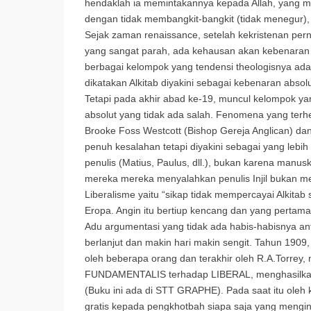
hendaklah ia memintakannya kepada Allah, yang 
dengan tidak membangkit-bangkit (tidak menegur), 
Sejak zaman renaissance, setelah kekristenan per
yang sangat parah, ada kehausan akan kebenaran y
berbagai kelompok yang tendensi theologisnya ad
dikatakan Alkitab diyakini sebagai kebenaran abs
Tetapi pada akhir abad ke-19, muncul kelompok yan
absolut yang tidak ada salah. Fenomena yang terheb
Brooke Foss Westcott (Bishop Gereja Anglican) dan
penuh kesalahan tetapi diyakini sebagai yang leb
penulis (Matius, Paulus, dll.), bukan karena manus
mereka mereka menyalahkan penulis Injil bukan me
Liberalisme yaitu “sikap tidak mempercayai Alkita
Eropa. Angin itu bertiup kencang dan yang pertama
Adu argumentasi yang tidak ada habis-habisnya
berlanjut dan makin hari makin sengit. Tahun 1909
oleh beberapa orang dan terakhir oleh R.A.Torrey
FUNDAMENTALIS terhadap LIBERAL, menghasilkan
(Buku ini ada di STT GRAPHE). Pada saat itu oleh 
gratis kepada pengkhotbah siapa saja yang mengin