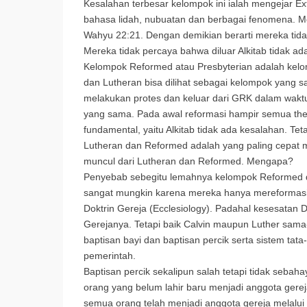
Kesalahan terbesar kelompok ini ialah mengejar Extra 
bahasa lidah, nubuatan dan berbagai fenomena. 
Wahyu 22:21. Dengan demikian berarti mereka tidak
Mereka tidak percaya bahwa diluar Alkitab tidak ada 
Kelompok Reformed atau Presbyterian adalah kelo
dan Lutheran bisa dilihat sebagai kelompok yang 
melakukan protes dan keluar dari GRK dalam wakt
yang sama. Pada awal reformasi hampir semua t
fundamental, yaitu Alkitab tidak ada kesalahan. T
Lutheran dan Reformed adalah yang paling cepat me
muncul dari Lutheran dan Reformed. Mengapa?
Penyebab sebegitu lemahnya kelompok Reformed 
sangat mungkin karena mereka hanya mereformasi 
Doktrin Gereja (Ecclesiology). Padahal kesesatan 
Gerejanya. Tetapi baik Calvin maupun Luther sam
baptisan bayi dan baptisan percik serta sistem ta
pemerintah.
Baptisan percik sekalipun salah tetapi tidak sebah
orang yang belum lahir baru menjadi anggota gere
semua orang telah menjadi anggota gereja melalui k