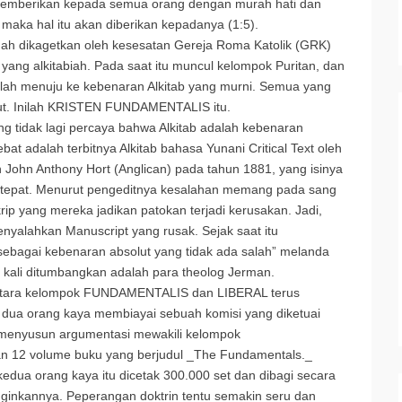
memberikan kepada semua orang dengan murah hati dan
maka hal itu akan diberikan kepadanya (1:5).
nah dikagetkan oleh kesesatan Gereja Roma Katolik (GRK)
ang alkitabiah. Pada saat itu muncul kelompok Puritan, dan
alah menuju ke kebenaran Alkitab yang murni. Semua yang
olut. Inilah KRISTEN FUNDAMENTALIS itu.
g tidak lagi percaya bahwa Alkitab adalah kebenaran
at adalah terbitnya Alkitab bahasa Yunani Critical Text oleh
 John Anthony Hort (Anglican) pada tahun 1881, yang isinya
ih tepat. Menurut pengeditnya kesalahan memang pada sang
krip yang mereka jadikan patokan terjadi kerusakan. Jadi,
nyalahkan Manuscript yang rusak. Sejak saat itu
b sebagai kebenaran absolut yang tidak ada salah” melanda
 kali ditumbangkan adalah para theolog Jerman.
 antara kelompok FUNDAMENTALIS dan LIBERAL terus
, dua orang kaya membiayai sebuah komisi yang diketuai
, menyusun argumentasi mewakili kelompok
 12 volume buku yang berjudul _The Fundamentals._
kedua orang kaya itu dicetak 300.000 set dan dibagi secara
ginkannya. Peperangan doktrin tentu semakin seru dan