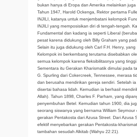
bukan hanya di Eropa dan Amerika melainkan juga h
Tahun 1947, Harold Ockenga, Rektor pertama Fulle
INJILI, katanya untuk menjembatani kelompok Fund
INJILI yang memposisikan diri di tengah-tengah. Ka
Fundamental dan kadang ia seperti Liberal (berubah
pesat karena didukung oleh Billy Graham yang pada
Selain itu juga didukung oleh Carl F.H. Henry, yan
Kelompok ini berkembang terutama disebabkan oleh 
semua kelompok karena fleksibilitasnya yang tinggi
Sementara itu Gerakan Kharismatik dimulai pada 
G. Spurling dari Cokercreek, Tennessee, merasa ti
dan berusaha mendirikan gereja sendiri. Setelah 
disertai bahasa lidah. Kemudian ia berhasil mendi
Allah). Tahun 1898, Charles F. Parham, yang dipa
penyembuhan Betel. Kemudian tahun 1900, dia juga
seorang siswanya yang bernama William Seymour 
gerakan Pentakosta dari Azusa Street. Dari Azusa S
efektif menyebarkan gerakan Pentakosta-kharismat
tambahan sesudah Alkitab (Wahyu 22:21).