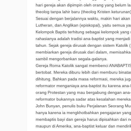
hari gereja akan dipimpin oleh orang yang belum l
theolog tanpa lahir baru (theolog Kristen keturunan)
Sesuai dengan berjalannya waktu, makin hari akan
Lutheran, dan Anglikan (episkopal), yaitu semua y
Kelompok Baptis terhitung sebagai kelompok yang me
rahasianya adalah tradisi ana-baptist yang menjadi
tahun. Sejak gereja dirusak dengan sistem Katolik 
membiarkan gereja dirusak dari dalam, memisahka
sambil mengorbankan segala-galanya.
Gereja Roma Katolik sangat membenci ANABAPTIS
bertobat. Mereka diburu lebih dari memburu binat
dihitung. Bahkan pada masa reformasi, mereka juga
reformator menganiaya ana-baptist itu karena ana
orang Protestan yang mau bergabung dengan ana-Bapt
reformator bukannya sadar atas kesalahan mereka
John Bunyan, penulis buku Perjalanan Seorang Musa
hanya karena ia mengkhotbahkan pengajaran yang b
membaptis bayi dan gereja harus dipisahkan dari 
maupun di Amerika, ana-baptist keluar dan mendir