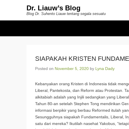
Dr. Liauw’s Blog
Blog Dr. Suhento Liauw tentang segala sesuatu
Secondary Menu
SIAPAKAH KRISTEN FUNDAMEN
Posted on
November 5, 2020
by
Lyna Dady
Kebanyakan orang Kristen di Indonesia tidak mengen
Liberal, Pantekosta, dan Reform atau Protestan. T
alkitabiah adalah yang Injili sedangkan yang Liberal
Tahun 80-an setelah Stephen Tong mendirikan Ger
informasi berpikir yang berbau Reformed itulah yang
Sesungguhnya siapakah Fundamentalis, Liberal, Injil
satu dari mereka? Ikutilah nasehat Yakobus, “teta