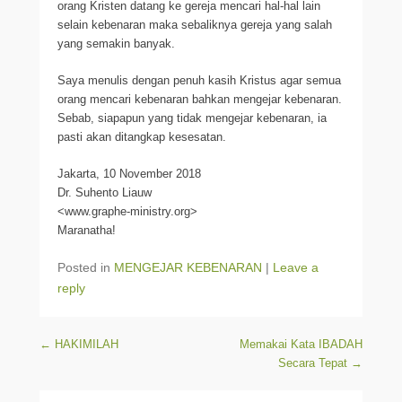
orang Kristen datang ke gereja mencari hal-hal lain
selain kebenaran maka sebaliknya gereja yang salah
yang semakin banyak.
Saya menulis dengan penuh kasih Kristus agar semua
orang mencari kebenaran bahkan mengejar kebenaran.
Sebab, siapapun yang tidak mengejar kebenaran, ia
pasti akan ditangkap kesesatan.
Jakarta, 10 November 2018
Dr. Suhento Liauw
<www.graphe-ministry.org>
Maranatha!
Posted in
MENGEJAR KEBENARAN
|
Leave a
reply
Post navigation
←
HAKIMILAH
Memakai Kata IBADAH
Secara Tepat
→