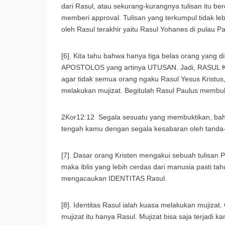
dari Rasul, atau sekurang-kurangnya tulisan itu be
memberi approval. Tulisan yang terkumpul tidak lebi
oleh Rasul terakhir yaitu Rasul Yohanes di pulau P
[6]. Kita tahu bahwa hanya tiga belas orang yan
APOSTOLOS yang artinya UTUSAN. Jadi, RASUL KR
agar tidak semua orang ngaku Rasul Yesus Kristus
melakukan mujizat. Begitulah Rasul Paulus membukt
2Kor12:12 Segala sesuatu yang membuktikan, bahwa
tengah kamu dengan segala kesabaran oleh tanda-t
[7]. Dasar orang Kristen mengakui sebuah tulisan 
maka iblis yang lebih cerdas dari manusia pasti t
mengacaukan IDENTITAS Rasul.
[8]. Identitas Rasul ialah kuasa melakukan mujizat
mujizat itu hanya Rasul. Mujizat bisa saja terjad