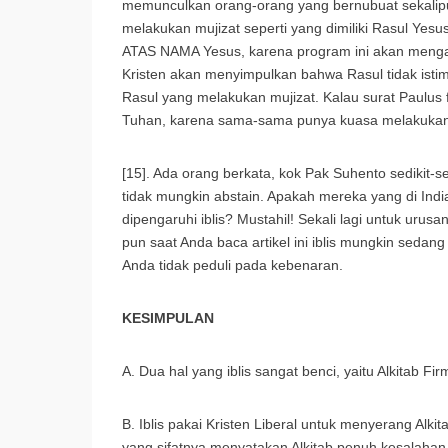
memunculkan orang-orang yang bernubuat sekalip
melakukan mujizat seperti yang dimiliki Rasul Yesu
ATAS NAMA Yesus, karena program ini akan mengac
Kristen akan menyimpulkan bahwa Rasul tidak isti
Rasul yang melakukan mujizat. Kalau surat Paulus f
Tuhan, karena sama-sama punya kuasa melakukan 
[15]. Ada orang berkata, kok Pak Suhento sedikit-se
tidak mungkin abstain. Apakah mereka yang di In
dipengaruhi iblis? Mustahil! Sekali lagi untuk urus
pun saat Anda baca artikel ini iblis mungkin seda
Anda tidak peduli pada kebenaran.
KESIMPULAN
A. Dua hal yang iblis sangat benci, yaitu Alkitab 
B. Iblis pakai Kristen Liberal untuk menyerang Al
yang sifatnya menyatakan Alkitab penuh kesalaha