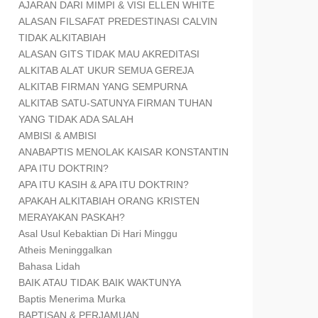
AJARAN DARI MIMPI & VISI ELLEN WHITE
ALASAN FILSAFAT PREDESTINASI CALVIN
TIDAK ALKITABIAH
ALASAN GITS TIDAK MAU AKREDITASI
ALKITAB ALAT UKUR SEMUA GEREJA
ALKITAB FIRMAN YANG SEMPURNA
ALKITAB SATU-SATUNYA FIRMAN TUHAN
YANG TIDAK ADA SALAH
AMBISI & AMBISI
ANABAPTIS MENOLAK KAISAR KONSTANTIN
APA ITU DOKTRIN?
APA ITU KASIH & APA ITU DOKTRIN?
APAKAH ALKITABIAH ORANG KRISTEN
MERAYAKAN PASKAH?
Asal Usul Kebaktian Di Hari Minggu
Atheis Meninggalkan
Bahasa Lidah
BAIK ATAU TIDAK BAIK WAKTUNYA
Baptis Menerima Murka
BAPTISAN & PERJAMUAN