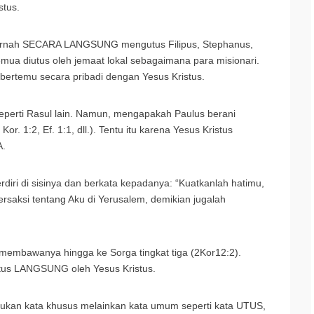
stus.
s pernah SECARA LANGSUNG mengutus Filipus, Stephanus,
mua diutus oleh jemaat lokal sebagaimana para misionari.
ertemu secara pribadi dengan Yesus Kristus.
eperti Rasul lain. Namun, mengapakah Paulus berani
or. 1:2, Ef. 1:1, dll.). Tentu itu karena Yesus Kristus
A.
diri di sisinya dan berkata kepadanya: “Kuatkanlah hatimu,
saksi tentang Aku di Yerusalem, demikian jugalah
embawanya hingga ke Sorga tingkat tiga (2Kor12:2).
iutus LANGSUNG oleh Yesus Kristus.
kan kata khusus melainkan kata umum seperti kata UTUS,