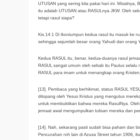
UTUSAN yang sering kita pakai hari ini. Misalnya
itu adalah UTUSAN atau RASULnya JKW. Oleh sebab
tetapi rasul siapa?
Kis.14:1 Di Ikoniumpun kedua rasul itu masuk ke r
sehingga sejumlah besar orang Yahudi dan orang 
Kedua RASUL itu, benar, kedua-duanya rasul jema
RASUL sangat umum oleh sebab itu Paulus selal
RASUL para imam untuk menangkap orang Kristen,
[13]. Pembaca yang berhikmat, status RASUL YES
ditopang oleh Yesus Kristus yang mengutus merek
untuk membuktikan bahwa mereka RasulNya. Oleh 
jemaat awal mengumpulkan tulisan mereka dan per
[14]. Nah, sekarang pasti sudah bisa paham dan bi
Pencurahan roh lain di Azusa Street tahun 1906, it