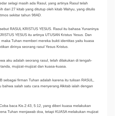
redar selagi masih ada Rasul, yang artinya Rasul telah
h dari 27 kitab yang ditutup oleh kitab Wahyu, yang ditulis
atmos sekitar tahun 98AD.
g disebut RASUL KRISTUS YESUS. Rasul itu bahasa Yunaninya
ISTUS YESUS itu artinya UTUSAN Kristus Yesus. Dan
, maka Tuhan memberi mereka bukti identitas yaitu kuasa
ikan dirinya seorang rasul Yesus Kristus.
 aku adalah seorang rasul, telah dilakukan di tengah-
anda, mujizat-mujizat dan kuasa-kuasa.
PB sebagai firman Tuhan adalah karena itu tulisan RASUL,
ahu bahwa salah satu cara menyerang Alkitab ialah dengan
. Coba baca Kis.2:43, 5:12, yang diberi kuasa melakukan
i karena Tuhan menjawab doa, tetapi KUASA melakukan mujizat