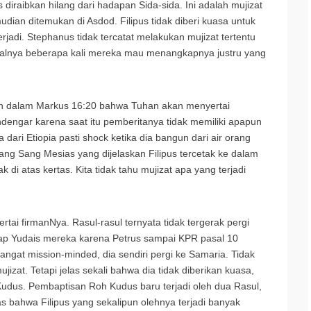
s diraibkan hilang dari hadapan Sida-sida. Ini adalah mujizat
udian ditemukan di Asdod. Filipus tidak diberi kuasa untuk
rjadi. Stephanus tidak tercatat melakukan mujizat tertentu
misalnya beberapa kali mereka mau menangkapnya justru yang
n dalam Markus 16:20 bahwa Tuhan akan menyertai
ngar karena saat itu pemberitanya tidak memiliki apapun
 dari Etiopia pasti shock ketika dia bangun dari air orang
ng Sang Mesias yang dijelaskan Filipus tercetak ke dalam
 di atas kertas. Kita tidak tahu mujizat apa yang terjadi
tai firmanNya. Rasul-rasul ternyata tidak tergerak pergi
kap Yudais mereka karena Petrus sampai KPR pasal 10
angat mission-minded, dia sendiri pergi ke Samaria. Tidak
zat. Tetapi jelas sekali bahwa dia tidak diberikan kuasa,
udus. Pembaptisan Roh Kudus baru terjadi oleh dua Rasul,
elas bahwa Filipus yang sekalipun olehnya terjadi banyak