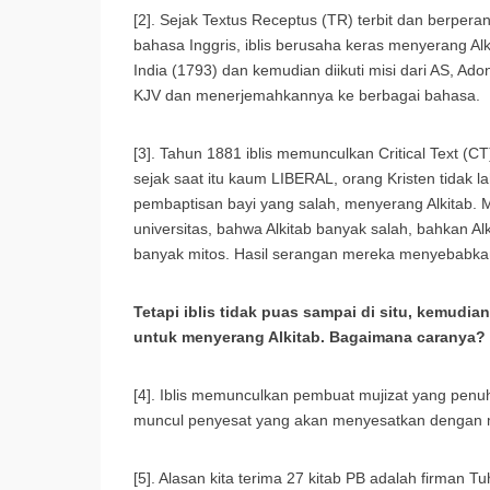
[2]. Sejak Textus Receptus (TR) terbit dan berperan
bahasa Inggris, iblis berusaha keras menyerang Alk
India (1793) dan kemudian diikuti misi dari AS, 
KJV dan menerjemahkannya ke berbagai bahasa.
[3]. Tahun 1881 iblis memunculkan Critical Text (CT
sejak saat itu kaum LIBERAL, orang Kristen tidak 
pembaptisan bayi yang salah, menyerang Alkitab. 
universitas, bahwa Alkitab banyak salah, bahkan Alk
banyak mitos. Hasil serangan mereka menyebabkan
Tetapi iblis tidak puas sampai di situ, kemudi
untuk menyerang Alkitab. Bagaimana caranya?
[4]. Iblis memunculkan pembuat mujizat yang pe
muncul penyesat yang akan menyesatkan dengan m
[5]. Alasan kita terima 27 kitab PB adalah firman T