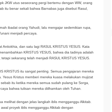
, Bpk JKW utus seseorang pergi bertemu dengan WW, orang
 itu benar sekali bahwa Barnabas juga disebut Rasul,
umah ibadat orang Yahudi, lalu mengajar sedemikian rupa,
Yunani menjadi percaya.
at Antiokhia, dan satu lagi RASUL KRISTUS YESUS. Kata
u menambahkan KRISTUS YESUS, bahwa dia tadinya adalah
 tetapi sekarang telah menjadi RASUL KRISTUS YESUS.
US KRISTUS itu sangat penting. Semua pengajaran mereka
a. Yesus Kristus memberi mereka kuasa melakukan mujizat
sebab itu ketika mereka semua sudah pulang ke Sorga,
caya bahwa tulisan mereka diilhamkan oleh Tuhan.
sa melihat dengan jelas langkah iblis mengganggu Alkitab.
u awal proyek iblis mengganggu Alkitab dengan