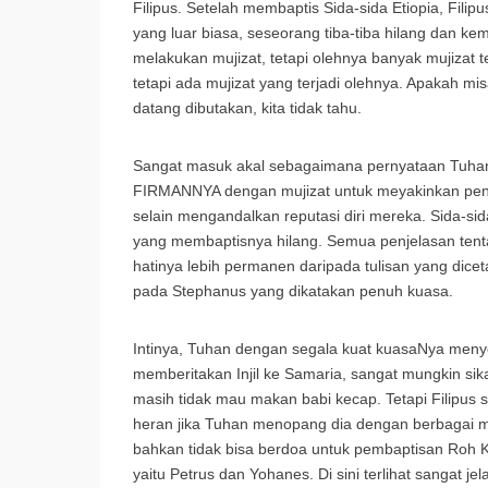
Filipus. Setelah membaptis Sida-sida Etiopia, Filipu
yang luar biasa, seseorang tiba-tiba hilang dan kem
melakukan mujizat, tetapi olehnya banyak mujizat te
tetapi ada mujizat yang terjadi olehnya. Apakah 
datang dibutakan, kita tidak tahu.
Sangat masuk akal sebagaimana pernyataan Tuha
FIRMANNYA dengan mujizat untuk meyakinkan pende
selain mengandalkan reputasi diri mereka. Sida-sida
yang membaptisnya hilang. Semua penjelasan tenta
hatinya lebih permanen daripada tulisan yang dicetak
pada Stephanus yang dikatakan penuh kuasa.
Intinya, Tuhan dengan segala kuat kuasaNya menyer
memberitakan Injil ke Samaria, sangat mungkin si
masih tidak mau makan babi kecap. Tetapi Filipus s
heran jika Tuhan menopang dia dengan berbagai muji
bahkan tidak bisa berdoa untuk pembaptisan Roh K
yaitu Petrus dan Yohanes. Di sini terlihat sangat j