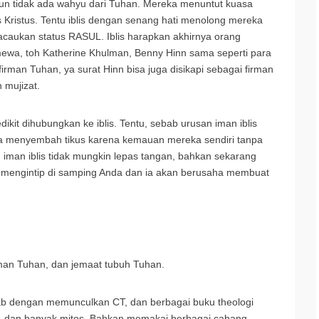
un tidak ada wahyu dari Tuhan. Mereka menuntut kuasa
s Kristus. Tentu iblis dengan senang hati menolong mereka
aukan status RASUL. Iblis harapkan akhirnya orang
mewa, toh Katherine Khulman, Benny Hinn sama seperti para
irman Tuhan, ya surat Hinn bisa juga disikapi sebagai firman
mujizat.
dikit dihubungkan ke iblis. Tentu, sebab urusan iman iblis
dia menyembah tikus karena kemauan mereka sendiri tanpa
an iman iblis tidak mungkin lepas tangan, bahkan sekarang
ng mengintip di samping Anda dan ia akan berusaha membuat
Firman Tuhan, dan jemaat tubuh Tuhan.
kitab dengan memunculkan CT, dan berbagai buku theologi
n, dan banyak mitos. Bahkan memakai berbagai cabang