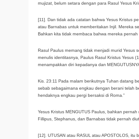
mujizat, belum setara dengan para Rasul Yesus Kri
[11]. Dan tidak ada catatan bahwa Yesus Kristu
atau Barnabas untuk memberitakan Injil. Mereka se
Bahkan kita tidak membaca bahwa mereka pernah b
Rasul Paulus memang tidak menjadi murid Yesus s
menulis identitasnya, Paulus Rasul Kristus Yesus (1 K
menampakkan diri kepadanya dan MENGUTUSNY
Kis. 23:11 Pada malam berikutnya Tuhan datang ber
sebab sebagaimana engkau dengan berani telah ber
hendaknya engkau pergi bersaksi di Roma.”
Yesus Kristus MENGUTUS Paulus, bahkan pernah m
Fillipus, Stephanus, dan Barnabas tidak pernah d
[12]. UTUSAN atau RASUL atau APOSTOLOS, itu bu