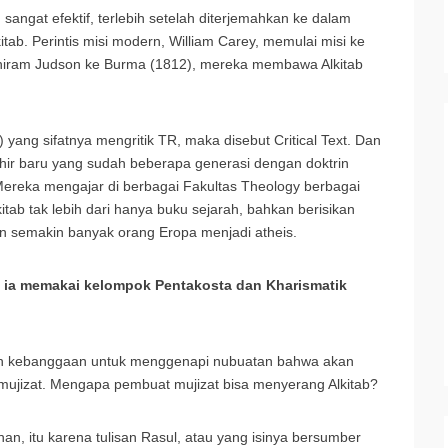
 sangat efektif, terlebih setelah diterjemahkan ke dalam
itab. Perintis misi modern, William Carey, memulai misi ke
Adoniram Judson ke Burma (1812), mereka membawa Alkitab
) yang sifatnya mengritik TR, maka disebut Critical Text. Dan
lahir baru yang sudah beberapa generasi dengan doktrin
Mereka mengajar di berbagai Fakultas Theology berbagai
itab tak lebih dari hanya buku sejarah, bahkan berisikan
 semakin banyak orang Eropa menjadi atheis.
an ia memakai kelompok Pentakosta dan Kharismatik
nuh kebanggaan untuk menggenapi nubuatan bahwa akan
ujizat. Mengapa pembuat mujizat bisa menyerang Alkitab?
uhan, itu karena tulisan Rasul, atau yang isinya bersumber