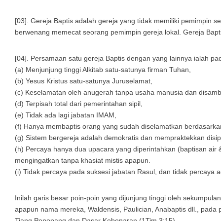
[03]. Gereja Baptis adalah gereja yang tidak memiliki pemimpin 
berwenang memecat seorang pemimpin gereja lokal. Gereja Baptis 
[04]. Persamaan satu gereja Baptis dengan yang lainnya ialah pad
(a) Menjunjung tinggi Alkitab satu-satunya firman Tuhan,
(b) Yesus Kristus satu-satunya Juruselamat,
(c) Keselamatan oleh anugerah tanpa usaha manusia dan disamb
(d) Terpisah total dari pemerintahan sipil,
(e) Tidak ada lagi jabatan IMAM,
(f) Hanya membaptis orang yang sudah diselamatkan berdasarka
(g) Sistem bergereja adalah demokratis dan mempraktekkan disipli
(h) Percaya hanya dua upacara yang diperintahkan (baptisan air
mengingatkan tanpa khasiat mistis apapun.
(i) Tidak percaya pada suksesi jabatan Rasul, dan tidak percaya
Inilah garis besar poin-poin yang dijunjung tinggi oleh sekump
apapun nama mereka, Waldensis, Paulician, Anabaptis dll., pada p
Tiang Penopang dan Dasar Kebenaran (1Tim.3:15).