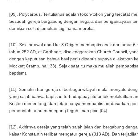
[09]. Polycarpus, Tertulianus adalah tokoh-tokoh yang tercatat m
Sesudah gereja bergabung dengan negara dan penganiayaan terh
demikian sulit ditemukan lagi nama mereka.
[10]. Sekitar awal abad ke-3 Origen membaptis anak dari umur 6 s
tahun 252 AD, di Carthage, diselenggarakan Church Council, yang 
dengan keputusan bahwa bayi perlu dibaptis supaya dilekatkan ke
Mockett Cramp, hal. 33). Sejak saat itu maka mulailah pembaptisa
baptism).
[11]. Semakin hari gereja di berbagai wilayah mulai menyatu de
yang salah bahwa baptisan terhadap bayi itu untuk melekatkan
Kristen menentang, dan tetap hanya membaptis berdasarkan pe
pemerintah, atau memegang teguh iman poin [04].
[12]. Akhirnya gereja yang telah salah jalan dan bergabung deng
kaisar Konstantin terlibat mengatur gereja (313 AD). Dan terjadi