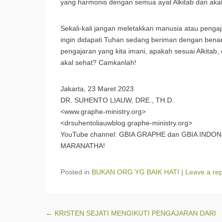
yang harmonis dengan semua ayat Alkitab dan akal
Sekali-kali jangan meletakkan manusia atau pengajara
ingin didapati Tuhan sedang beriman dengan benar
pengajaran yang kita imani, apakah sesuai Alkitab
akal sehat? Camkanlah!
Jakarta, 23 Maret 2023
DR. SUHENTO LIAUW, DRE., TH.D.
<www.graphe-ministry.org>
<drsuhentoliauwblog.graphe-ministry.org>
YouTube channel: GBIA GRAPHE dan GBIA INDON
MARANATHA!
Posted in
BUKAN ORG YG BAIK HATI
|
Leave a rep
Post navigation
←
KRISTEN SEJATI MENGIKUTI PENGAJARAN DARI