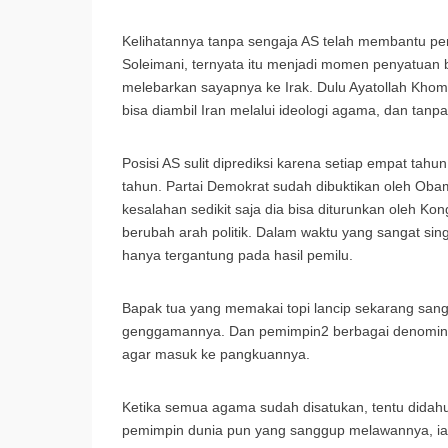
Kelihatannya tanpa sengaja AS telah membantu p
Soleimani, ternyata itu menjadi momen penyatuan 
melebarkan sayapnya ke Irak. Dulu Ayatollah Kho
bisa diambil Iran melalui ideologi agama, dan tanp
Posisi AS sulit diprediksi karena setiap empat tahun
tahun. Partai Demokrat sudah dibuktikan oleh Oba
kesalahan sedikit saja dia bisa diturunkan oleh K
berubah arah politik. Dalam waktu yang sangat sin
hanya tergantung pada hasil pemilu.
Bapak tua yang memakai topi lancip sekarang sa
genggamannya. Dan pemimpin2 berbagai denomina
agar masuk ke pangkuannya.
Ketika semua agama sudah disatukan, tentu didahul
pemimpin dunia pun yang sanggup melawannya, i