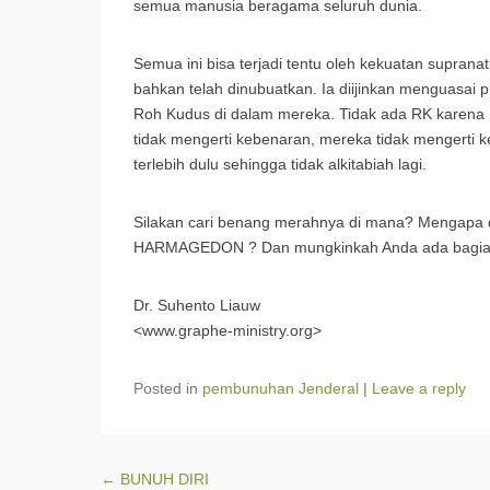
semua manusia beragama seluruh dunia.
Semua ini bisa terjadi tentu oleh kekuatan supranat
bahkan telah dinubuatkan. Ia diijinkan menguasai p
Roh Kudus di dalam mereka. Tidak ada RK karena me
tidak mengerti kebenaran, mereka tidak mengerti k
terlebih dulu sehingga tidak alkitabiah lagi.
Silakan cari benang merahnya di mana? Mengapa d
HARMAGEDON ? Dan mungkinkah Anda ada bagian 
Dr. Suhento Liauw
<www.graphe-ministry.org>
Posted in
pembunuhan Jenderal
|
Leave a reply
Post navigation
←
BUNUH DIRI