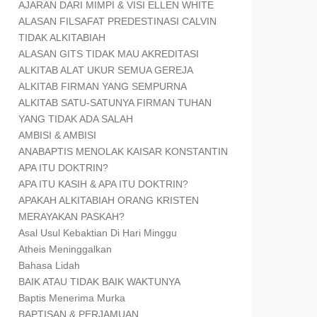
AJARAN DARI MIMPI & VISI ELLEN WHITE
ALASAN FILSAFAT PREDESTINASI CALVIN
TIDAK ALKITABIAH
ALASAN GITS TIDAK MAU AKREDITASI
ALKITAB ALAT UKUR SEMUA GEREJA
ALKITAB FIRMAN YANG SEMPURNA
ALKITAB SATU-SATUNYA FIRMAN TUHAN
YANG TIDAK ADA SALAH
AMBISI & AMBISI
ANABAPTIS MENOLAK KAISAR KONSTANTIN
APA ITU DOKTRIN?
APA ITU KASIH & APA ITU DOKTRIN?
APAKAH ALKITABIAH ORANG KRISTEN
MERAYAKAN PASKAH?
Asal Usul Kebaktian Di Hari Minggu
Atheis Meninggalkan
Bahasa Lidah
BAIK ATAU TIDAK BAIK WAKTUNYA
Baptis Menerima Murka
BAPTISAN & PERJAMUAN