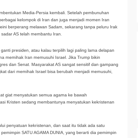
embentukan Media-Persia kembali. Setelah pembunuhan
berbagai kelompok di Iran dan juga menjadi momen Iran
meini berperang melawan Sadam, sekarang tanpa peluru Irak
a sadar AS telah membantu Iran.
 ganti presiden, atau kalau terpilih lagi paling lama delapan
ma memihak Iran memusuhi Israel. Jika Trump bikin
ongres dan Senat. Masyarakat AS sangat sensitif dan gampang
gkat dari memihak Israel bisa berubah menjadi memusuhi,
ngat giat menyatukan semua agama ke bawah
si Kristen sedang membantunya menyatukan kekristenan
ui penyatuan kekristenan, dan saat itu tidak ada satu
a pemimpin SATU AGAMA DUNIA, yang berarti dia pemimpin