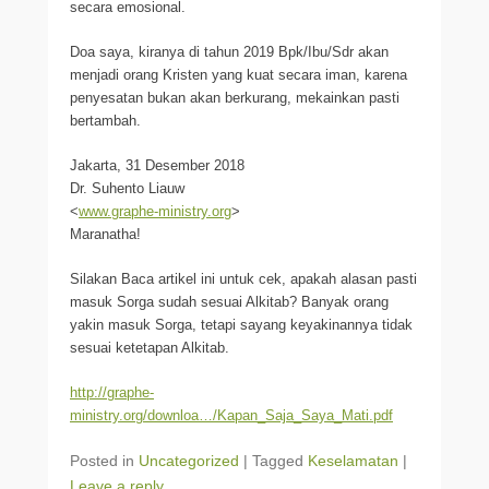
secara emosional.
Doa saya, kiranya di tahun 2019 Bpk/Ibu/Sdr akan
menjadi orang Kristen yang kuat secara iman, karena
penyesatan bukan akan berkurang, mekainkan pasti
bertambah.
Jakarta, 31 Desember 2018
Dr. Suhento Liauw
<
www.graphe-ministry.org
>
Maranatha!
Silakan Baca artikel ini untuk cek, apakah alasan pasti
masuk Sorga sudah sesuai Alkitab? Banyak orang
yakin masuk Sorga, tetapi sayang keyakinannya tidak
sesuai ketetapan Alkitab.
http://graphe-
ministry.org/downloa…/Kapan_Saja_Saya_Mati.pdf
Posted in
Uncategorized
|
Tagged
Keselamatan
|
Leave a reply