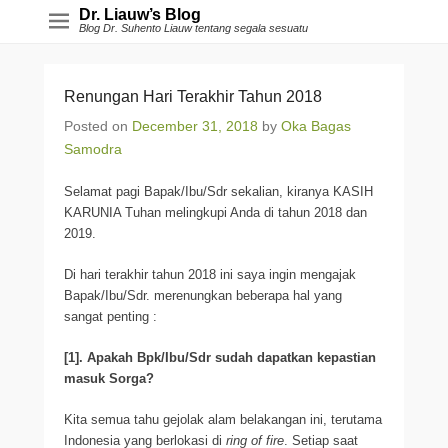
Dr. Liauw’s Blog
Blog Dr. Suhento Liauw tentang segala sesuatu
Renungan Hari Terakhir Tahun 2018
Posted on
December 31, 2018
by
Oka Bagas
Samodra
Selamat pagi Bapak/Ibu/Sdr sekalian, kiranya KASIH
KARUNIA Tuhan melingkupi Anda di tahun 2018 dan
2019.
Di hari terakhir tahun 2018 ini saya ingin mengajak
Bapak/Ibu/Sdr. merenungkan beberapa hal yang
sangat penting :
[1]. Apakah Bpk/Ibu/Sdr sudah dapatkan kepastian
masuk Sorga?
Kita semua tahu gejolak alam belakangan ini, terutama
Indonesia yang berlokasi di
ring of fire
. Setiap saat